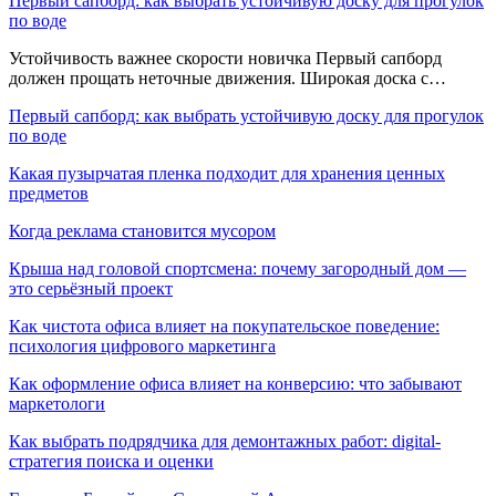
Первый сапборд: как выбрать устойчивую доску для прогулок
по воде
Устойчивость важнее скорости новичка Первый сапборд
должен прощать неточные движения. Широкая доска с…
Первый сапборд: как выбрать устойчивую доску для прогулок
по воде
Какая пузырчатая пленка подходит для хранения ценных
предметов
Когда реклама становится мусором
Крыша над головой спортсмена: почему загородный дом —
это серьёзный проект
Как чистота офиса влияет на покупательское поведение:
психология цифрового маркетинга
Как оформление офиса влияет на конверсию: что забывают
маркетологи
Как выбрать подрядчика для демонтажных работ: digital-
стратегия поиска и оценки