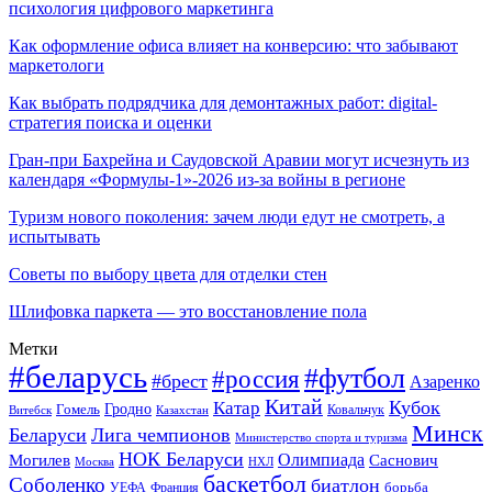
психология цифрового маркетинга
Как оформление офиса влияет на конверсию: что забывают
маркетологи
Как выбрать подрядчика для демонтажных работ: digital-
стратегия поиска и оценки
Гран-при Бахрейна и Саудовской Аравии могут исчезнуть из
календаря «Формулы-1»-2026 из-за войны в регионе
Туризм нового поколения: зачем люди едут не смотреть, а
испытывать
Советы по выбору цвета для отделки стен
Шлифовка паркета — это восстановление пола
Метки
#беларусь
#футбол
#россия
#брест
Азаренко
Китай
Кубок
Катар
Гомель
Гродно
Казахстан
Ковальчук
Витебск
Минск
Беларуси
Лига чемпионов
Министерство спорта и туризма
НОК Беларуси
Олимпиада
Могилев
Саснович
Москва
НХЛ
баскетбол
Соболенко
биатлон
борьба
УЕФА
Франция