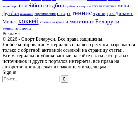
гандбол
волейбол
мини-
легкая атлетика
гребля
женщины
велоспорт
теннис
спорт
футбол
хк Динамо-
турнир
соревнования
плавание
хоккей
чемпионат Беларуси
Минск
хоккей на траве
чемпионат Европы
Реклама
© 2026 - Спорт Беларуси. Все права защищены.
Любое копирование материалов с нашего ресурса разрешается
только с обратной активной ссылкой на страницу статьи.
Все материалы опубликованные на сайте взяты с открытых
источников и других порталов интернета, все права на
авторство принадлежат их законным владельцам.
Sign in