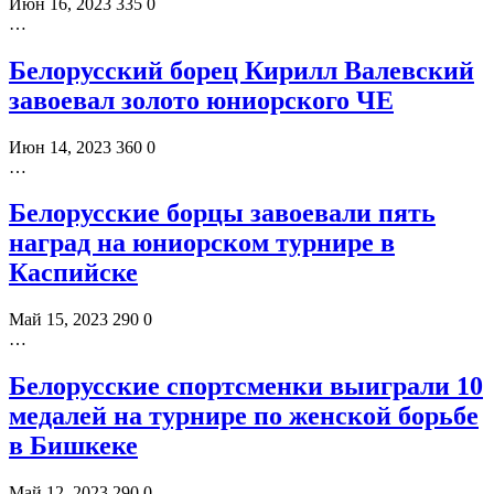
Июн 16, 2023
335
0
…
Белорусский борец Кирилл Валевский
завоевал золото юниорского ЧЕ
Июн 14, 2023
360
0
…
Белорусские борцы завоевали пять
наград на юниорском турнире в
Каспийске
Май 15, 2023
290
0
…
Белорусские спортсменки выиграли 10
медалей на турнире по женской борьбе
в Бишкеке
Май 12, 2023
290
0