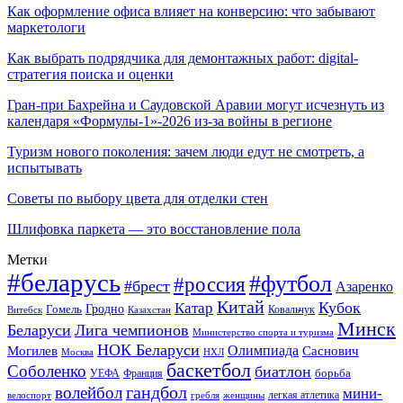
Как оформление офиса влияет на конверсию: что забывают
маркетологи
Как выбрать подрядчика для демонтажных работ: digital-
стратегия поиска и оценки
Гран-при Бахрейна и Саудовской Аравии могут исчезнуть из
календаря «Формулы-1»-2026 из-за войны в регионе
Туризм нового поколения: зачем люди едут не смотреть, а
испытывать
Советы по выбору цвета для отделки стен
Шлифовка паркета — это восстановление пола
Метки
#беларусь
#футбол
#россия
#брест
Азаренко
Китай
Кубок
Катар
Гомель
Гродно
Казахстан
Ковальчук
Витебск
Минск
Беларуси
Лига чемпионов
Министерство спорта и туризма
НОК Беларуси
Олимпиада
Могилев
Саснович
Москва
НХЛ
баскетбол
Соболенко
биатлон
борьба
УЕФА
Франция
гандбол
волейбол
мини-
легкая атлетика
гребля
женщины
велоспорт