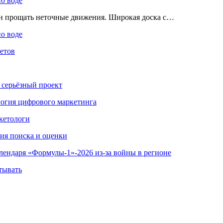
по воде
ен прощать неточные движения. Широкая доска с…
по воде
етов
 серьёзный проект
ология цифрового маркетинга
кетологи
гия поиска и оценки
алендаря «Формулы-1»-2026 из-за войны в регионе
тывать