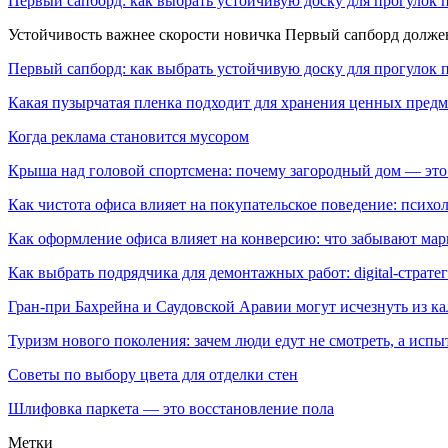
Первый сапборд: как выбрать устойчивую доску для прогулок 
Устойчивость важнее скорости новичка Первый сапборд долж
Первый сапборд: как выбрать устойчивую доску для прогулок 
Какая пузырчатая пленка подходит для хранения ценных предм
Когда реклама становится мусором
Крыша над головой спортсмена: почему загородный дом — это
Как чистота офиса влияет на покупательское поведение: псих
Как оформление офиса влияет на конверсию: что забывают мар
Как выбрать подрядчика для демонтажных работ: digital-страте
Гран-при Бахрейна и Саудовской Аравии могут исчезнуть из к
Туризм нового поколения: зачем люди едут не смотреть, а испы
Советы по выбору цвета для отделки стен
Шлифовка паркета — это восстановление пола
Метки