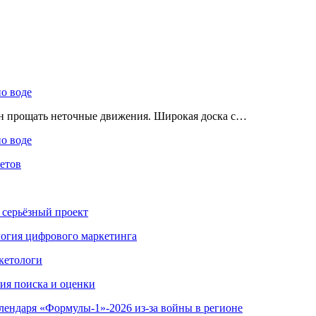
по воде
ен прощать неточные движения. Широкая доска с…
по воде
етов
 серьёзный проект
ология цифрового маркетинга
кетологи
гия поиска и оценки
алендаря «Формулы-1»-2026 из-за войны в регионе