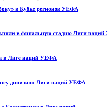
бону» в Кубке регионов УЕФА
вышли в финальную стадию Лиги наци
и в Лиге наций УЕФА
ангу дивизион Лиги наций УЕФА
с Казахстаном в Лиге наций