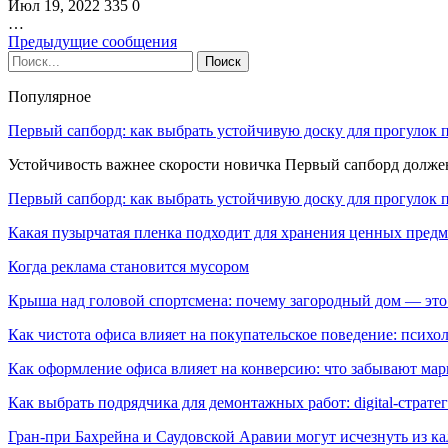
Июл 19, 2022
335
0
…
Предыдущие сообщения
Популярное
Первый сапборд: как выбрать устойчивую доску для прогулок 
Устойчивость важнее скорости новичка Первый сапборд долж
Первый сапборд: как выбрать устойчивую доску для прогулок 
Какая пузырчатая пленка подходит для хранения ценных предм
Когда реклама становится мусором
Крыша над головой спортсмена: почему загородный дом — это
Как чистота офиса влияет на покупательское поведение: псих
Как оформление офиса влияет на конверсию: что забывают мар
Как выбрать подрядчика для демонтажных работ: digital-страте
Гран-при Бахрейна и Саудовской Аравии могут исчезнуть из к