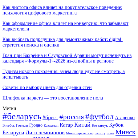
Как чистота офиса влияет на покупательское поведение:
психология цифрового маркетинга
Как оформление офиса влияет на конверсию: что забывают
маркетологи
Как выбрать подрядчика для демонтажных работ: digital-
стратегия поиска и оценки
Гран-при Бахрейна и Саудовской Аравии могут исчезнуть из
календаря «Формулы-1»-2026 из-за войны в регионе
Туризм нового поколения: зачем люди едут не смотреть, а
испытывать
Советы по выбору цвета для отделки стен
Шлифовка паркета — это восстановление пола
Метки
#беларусь
#футбол
#россия
#брест
Азаренко
Китай
Кубок
Катар
Гомель
Гродно
Казахстан
Ковальчук
Витебск
Минск
Беларуси
Лига чемпионов
Министерство спорта и туризма