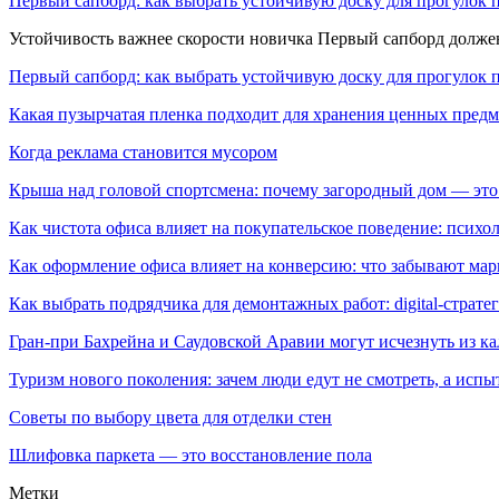
Первый сапборд: как выбрать устойчивую доску для прогулок 
Устойчивость важнее скорости новичка Первый сапборд долж
Первый сапборд: как выбрать устойчивую доску для прогулок 
Какая пузырчатая пленка подходит для хранения ценных предм
Когда реклама становится мусором
Крыша над головой спортсмена: почему загородный дом — это
Как чистота офиса влияет на покупательское поведение: псих
Как оформление офиса влияет на конверсию: что забывают мар
Как выбрать подрядчика для демонтажных работ: digital-страте
Гран-при Бахрейна и Саудовской Аравии могут исчезнуть из к
Туризм нового поколения: зачем люди едут не смотреть, а испы
Советы по выбору цвета для отделки стен
Шлифовка паркета — это восстановление пола
Метки