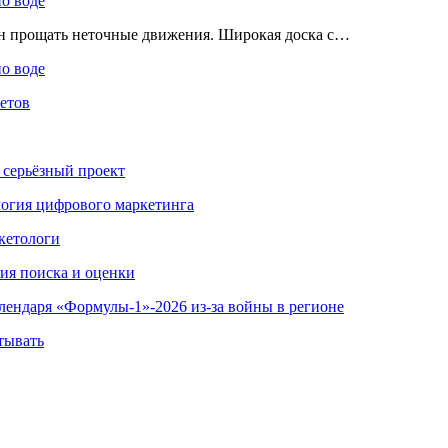
по воде
ен прощать неточные движения. Широкая доска с…
по воде
етов
 серьёзный проект
ология цифрового маркетинга
кетологи
гия поиска и оценки
алендаря «Формулы-1»-2026 из-за войны в регионе
тывать