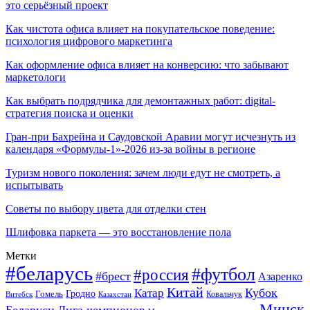
это серьёзный проект
Как чистота офиса влияет на покупательское поведение:
психология цифрового маркетинга
Как оформление офиса влияет на конверсию: что забывают
маркетологи
Как выбрать подрядчика для демонтажных работ: digital-
стратегия поиска и оценки
Гран-при Бахрейна и Саудовской Аравии могут исчезнуть из
календаря «Формулы-1»-2026 из-за войны в регионе
Туризм нового поколения: зачем люди едут не смотреть, а
испытывать
Советы по выбору цвета для отделки стен
Шлифовка паркета — это восстановление пола
Метки
#беларусь
#футбол
#россия
#брест
Азаренко
Китай
Кубок
Катар
Гомель
Гродно
Казахстан
Ковальчук
Витебск
Минск