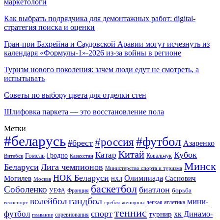
маркетологи
Как выбрать подрядчика для демонтажных работ: digital-
стратегия поиска и оценки
Гран-при Бахрейна и Саудовской Аравии могут исчезнуть из
календаря «Формулы-1»-2026 из-за войны в регионе
Туризм нового поколения: зачем люди едут не смотреть, а
испытывать
Советы по выбору цвета для отделки стен
Шлифовка паркета — это восстановление пола
Метки
#беларусь
#футбол
#россия
#брест
Азаренко
Китай
Кубок
Катар
Гомель
Гродно
Казахстан
Ковальчук
Витебск
Минск
Беларуси
Лига чемпионов
Министерство спорта и туризма
НОК Беларуси
Олимпиада
Могилев
Саснович
Москва
НХЛ
баскетбол
Соболенко
биатлон
борьба
УЕФА
Франция
гандбол
волейбол
мини-
легкая атлетика
гребля
женщины
велоспорт
теннис
спорт
футбол
хк Динамо-
турнир
соревнования
плавание