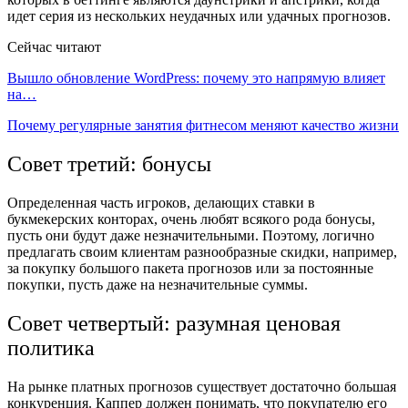
идет серия из нескольких неудачных или удачных прогнозов.
Сейчас читают
Вышло обновление WordPress: почему это напрямую влияет
на…
Почему регулярные занятия фитнесом меняют качество жизни
Совет третий: бонусы
Определенная часть игроков, делающих ставки в
букмекерских конторах, очень любят всякого рода бонусы,
пусть они будут даже незначительными. Поэтому, логично
предлагать своим клиентам разнообразные скидки, например,
за покупку большого пакета прогнозов или за постоянные
покупки, пусть даже на незначительные суммы.
Совет четвертый: разумная ценовая
политика
На рынке платных прогнозов существует достаточно большая
конкуренция. Каппер должен понимать, что покупателю его