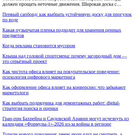
должен прощать неточные движения. Широкая доска с…
Первый сапборд: как выбрать устойчивую доску для прогулок
по воде
Какая пузырчатая пленка подходит для хранения ценных
предметов
Когда реклама становится мусором
Крыша над головой спортсмена: почему загородный дом —
это серьёзный проект
Как чистота офиса влияет на покупательское поведение:
психология цифрового маркетинга
Как оформление офиса влияет на конверсию: что забывают
маркетологи
Как выбрать подрядчика для демонтажных работ: digital-
стратегия поиска и оценки
Гран-при Бахрейна и Саудовской Аравии могут исчезнуть из
календаря «Формулы-1»-2026 из-за войны в регионе
Туризм нового поколения: зачем люди едут не смотреть, а