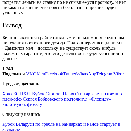
потратил деньги на ставку по не сбывшемуся прогнозу, и нет
никакой гарантии, что новый бесплатный прогноз будет
успешным.
Вывод
Беттинг является крайне сложным и ненадежным средством
получения постоянного дохода. Над каппером всегда висит
«Дамоклов меч», поскольку, не существует сколь-нибудь
надежных гарантий, что его деятельность будет успешной и
дальше.
1 746
Поделится
VK
OK.ru
Facebook
Twitter
WhatsApp
Telegram
Viber
Предыдущая запись
Хоккей. НХЛ. Кубок Стэнли. Первый в карьере «шатаут» в
плей-офф Сергея Бобровского подтолкнул «Флориду»
вплотную к финалу
Следующая запись
Кубок Беларуси по гребле на байдарках и каноэ стартует в
Заславле