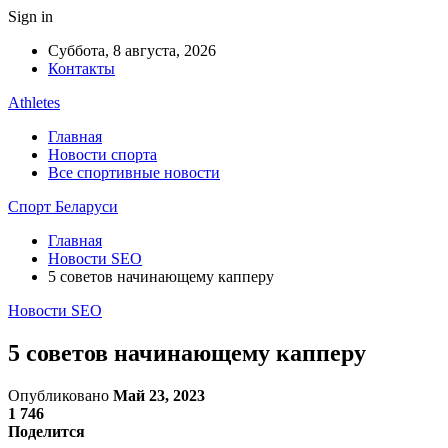
Sign in
Суббота, 8 августа, 2026
Контакты
Athletes
Главная
Новости спорта
Все спортивные новости
Спорт Беларуси
Главная
Новости SEO
5 советов начинающему капперу
Новости SEO
5 советов начинающему капперу
Опубликовано
Май 23, 2023
1 746
Поделится