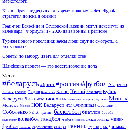
маркетологи
Как выбрать подрядчика для демонтажных работ: digital-
стратегия поиска и оценки
Гран-при Бахрейна и Саудовской Аравии могут исчезнуть из
календаря «Формулы-1»-2026 из-за войны в регионе
Туризм нового поколения: зачем люди едут не смотреть, а
испытывать
Советы по выбору цвета для отделки стен
Шлифовка паркета — это восстановление пола
Метки
#беларусь
#футбол
#россия
#брест
Азаренко
Китай
Кубок
Катар
Гомель
Гродно
Казахстан
Ковальчук
Витебск
Минск
Беларуси
Лига чемпионов
Министерство спорта и туризма
НОК Беларуси
Олимпиада
Могилев
Саснович
Москва
НХЛ
баскетбол
Соболенко
биатлон
борьба
УЕФА
Франция
гандбол
волейбол
мини-
легкая атлетика
гребля
женщины
велоспорт
теннис
спорт
футбол
хк Динамо-
турнир
соревнования
плавание