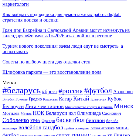
маркетологи
Как выбрать подрядчика для демонтажных работ: digital-
стратегия поиска и оценки
Гран-при Бахрейна и Саудовской Аравии могут исчезнуть из
календаря «Формулы-1»-2026 из-за войны в регионе
Туризм нового поколения: зачем люди едут не смотреть, а
испытывать
Советы по выбору цвета для отделки стен
Шлифовка паркета — это восстановление пола
Метки
#беларусь
#футбол
#россия
#брест
Азаренко
Китай
Кубок
Катар
Гомель
Гродно
Казахстан
Ковальчук
Витебск
Минск
Беларуси
Лига чемпионов
Министерство спорта и туризма
НОК Беларуси
Олимпиада
Могилев
Саснович
Москва
НХЛ
баскетбол
Соболенко
биатлон
борьба
УЕФА
Франция
гандбол
волейбол
мини-
легкая атлетика
гребля
женщины
велоспорт
теннис
спорт
футбол
хк Динамо-
турнир
соревнования
плавание