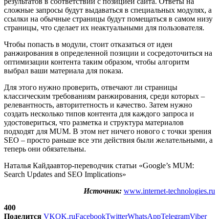
результатов в соответствии с позицией сайта. Ответы на
сложные запросы будут выдаваться в специальных модулях, а
ссылки на обычные страницы будут помещаться в самом низу
страницы, что сделает их неактуальными для пользователя.
Чтобы попасть в модули, стоит отказаться от идеи
ранжирования в определенной позиции и сосредоточиться на
оптимизации контента таким образом, чтобы алгоритм
выбрал ваши материала для показа.
Для этого нужно проверить, отвечают ли страницы
классическим требованиям ранжирования, среди которых –
релевантность, авторитетность и качество. Затем нужно
создать несколько типов контента для каждого запроса и
удостовериться, что разметка и структура материалов
подходят для MUM. В этом нет ничего нового с точки зрения
SEO – просто раньше все эти действия были желательными, а
теперь они обязательны.
Наталья Кайдаавтор-переводчик статьи «Google’s MUM:
Search Updates and SEO Implications»
Источник:
www.internet-technologies.ru
400
Поделится
VK
OK.ru
Facebook
Twitter
WhatsApp
Telegram
Viber