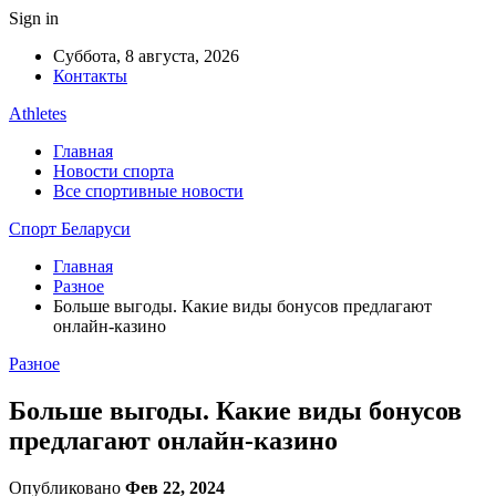
Sign in
Суббота, 8 августа, 2026
Контакты
Athletes
Главная
Новости спорта
Все спортивные новости
Спорт Беларуси
Главная
Разное
Больше выгоды. Какие виды бонусов предлагают
онлайн-казино
Разное
Больше выгоды. Какие виды бонусов
предлагают онлайн-казино
Опубликовано
Фев 22, 2024