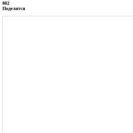
802
Поделится