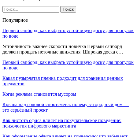
Популярное
Первый сапборд: как выбрать устойчивую доску для прогулок
по воде
Устойчивость важнее скорости новичка Первый сапборд
должен прощать неточные движения. Широкая доска с…
Первый сапборд: как выбрать устойчивую доску для прогулок
по воде
Какая пузырчатая пленка подходит для хранения ценных
предметов
Когда реклама становится мусором
Крыша над головой спортсмена: почему загородный дом —
это серьёзный проект
Как чистота офиса влияет на покупательское поведение:
психология цифрового маркетинга
Как оформление офиса влияет на конверсию: что забывают