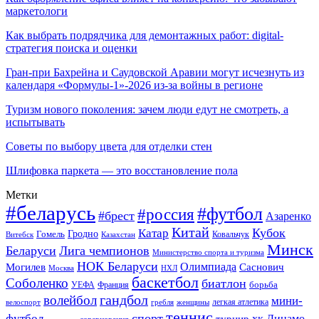
маркетологи
Как выбрать подрядчика для демонтажных работ: digital-
стратегия поиска и оценки
Гран-при Бахрейна и Саудовской Аравии могут исчезнуть из
календаря «Формулы-1»-2026 из-за войны в регионе
Туризм нового поколения: зачем люди едут не смотреть, а
испытывать
Советы по выбору цвета для отделки стен
Шлифовка паркета — это восстановление пола
Метки
#беларусь
#футбол
#россия
#брест
Азаренко
Китай
Кубок
Катар
Гомель
Гродно
Казахстан
Ковальчук
Витебск
Минск
Беларуси
Лига чемпионов
Министерство спорта и туризма
НОК Беларуси
Олимпиада
Могилев
Саснович
Москва
НХЛ
баскетбол
Соболенко
биатлон
борьба
УЕФА
Франция
гандбол
волейбол
мини-
легкая атлетика
гребля
женщины
велоспорт
теннис
спорт
футбол
хк Динамо-
турнир