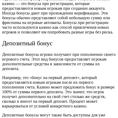
казино — это бонусы при регистрации, которые
предоставляются новым игрокам при создании аккаунта.
Иногда бонусы дают при прохождении верификации. Эти
бонусы обычно представляют собой небольшую сумму или
фриспины на игровые автоматы. Бонусы при регистрации
часто используются казино как способ привлечения новых
игроков и позволяют им попробовать разные игры без риска.
Депозитный бонус
Депозитные бонусы игроки получают при пополнении своего
игрового счета. Этот вид бонусов предоставляет игрокам
дополнительные средства в зависимости от суммы их
депозита.
Например, это «бонус на первый депозит», который
предоставляется новым игрокам после их первого
пополнения счета. Казино может предложить бонус в размере
100% от суммы первого депозита. Это значит, что игрок
получит дополнительно на свой счет столько же средств,
сколько и внесет на первый депозит. Процент может
варьироваться от условий конкретного казино.
Депозитные бонусы могут также быть доступны для уже