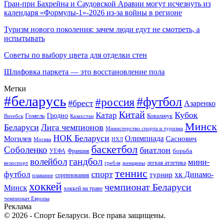
Гран-при Бахрейна и Саудовской Аравии могут исчезнуть из
календаря «Формулы-1»-2026 из-за войны в регионе
Туризм нового поколения: зачем люди едут не смотреть, а
испытывать
Советы по выбору цвета для отделки стен
Шлифовка паркета — это восстановление пола
Метки
#беларусь
#футбол
#россия
#брест
Азаренко
Китай
Кубок
Катар
Гомель
Гродно
Казахстан
Ковальчук
Витебск
Минск
Беларуси
Лига чемпионов
Министерство спорта и туризма
НОК Беларуси
Олимпиада
Могилев
Саснович
Москва
НХЛ
баскетбол
Соболенко
биатлон
борьба
УЕФА
Франция
гандбол
волейбол
мини-
легкая атлетика
гребля
женщины
велоспорт
теннис
спорт
футбол
хк Динамо-
турнир
соревнования
плавание
хоккей
чемпионат Беларуси
Минск
хоккей на траве
чемпионат Европы
Реклама
© 2026 - Спорт Беларуси. Все права защищены.