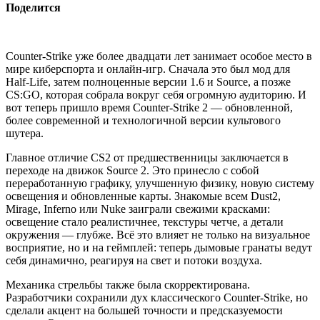
Поделится
Counter-Strike уже более двадцати лет занимает особое место в
мире киберспорта и онлайн-игр. Сначала это был мод для
Half-Life, затем полноценные версии 1.6 и Source, а позже
CS:GO, которая собрала вокруг себя огромную аудиторию. И
вот теперь пришло время Counter-Strike 2 — обновленной,
более современной и технологичной версии культового
шутера.
Главное отличие CS2 от предшественницы заключается в
переходе на движок Source 2. Это принесло с собой
переработанную графику, улучшенную физику, новую систему
освещения и обновленные карты. Знакомые всем Dust2,
Mirage, Inferno или Nuke заиграли свежими красками:
освещение стало реалистичнее, текстуры четче, а детали
окружения — глубже. Всё это влияет не только на визуальное
восприятие, но и на геймплей: теперь дымовые гранаты ведут
себя динамично, реагируя на свет и потоки воздуха.
Механика стрельбы также была скорректирована.
Разработчики сохранили дух классического Counter-Strike, но
сделали акцент на большей точности и предсказуемости