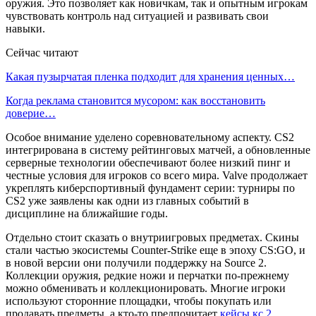
оружия. Это позволяет как новичкам, так и опытным игрокам
чувствовать контроль над ситуацией и развивать свои
навыки.
Сейчас читают
Какая пузырчатая пленка подходит для хранения ценных…
Когда реклама становится мусором: как восстановить
доверие…
Особое внимание уделено соревновательному аспекту. CS2
интегрирована в систему рейтинговых матчей, а обновленные
серверные технологии обеспечивают более низкий пинг и
честные условия для игроков со всего мира. Valve продолжает
укреплять киберспортивный фундамент серии: турниры по
CS2 уже заявлены как одни из главных событий в
дисциплине на ближайшие годы.
Отдельно стоит сказать о внутриигровых предметах. Скины
стали частью экосистемы Counter-Strike еще в эпоху CS:GO, и
в новой версии они получили поддержку на Source 2.
Коллекции оружия, редкие ножи и перчатки по-прежнему
можно обменивать и коллекционировать. Многие игроки
используют сторонние площадки, чтобы покупать или
продавать предметы, а кто-то предпочитает
кейсы кс 2