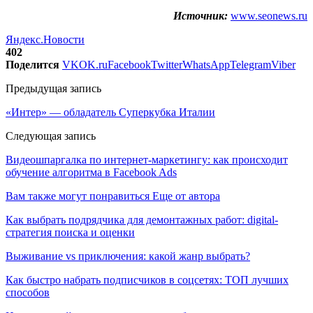
Источник:
www.seonews.ru
Яндекс.Новости
402
Поделится
VK
OK.ru
Facebook
Twitter
WhatsApp
Telegram
Viber
Предыдущая запись
«Интер» — обладатель Суперкубка Италии
Следующая запись
Видеошпаргалка по интернет-маркетингу: как происходит
обучение алгоритма в Facebook Ads
Вам также могут понравиться
Еще от автора
Как выбрать подрядчика для демонтажных работ: digital-
стратегия поиска и оценки
Выживание vs приключения: какой жанр выбрать?
Как быстро набрать подписчиков в соцсетях: ТОП лучших
способов