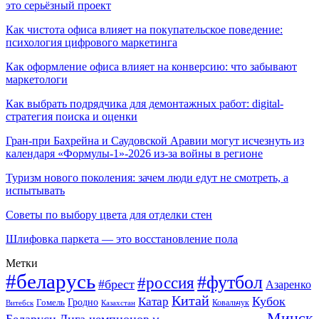
это серьёзный проект
Как чистота офиса влияет на покупательское поведение:
психология цифрового маркетинга
Как оформление офиса влияет на конверсию: что забывают
маркетологи
Как выбрать подрядчика для демонтажных работ: digital-
стратегия поиска и оценки
Гран-при Бахрейна и Саудовской Аравии могут исчезнуть из
календаря «Формулы-1»-2026 из-за войны в регионе
Туризм нового поколения: зачем люди едут не смотреть, а
испытывать
Советы по выбору цвета для отделки стен
Шлифовка паркета — это восстановление пола
Метки
#беларусь
#футбол
#россия
#брест
Азаренко
Китай
Кубок
Катар
Гомель
Гродно
Казахстан
Ковальчук
Витебск
Минск
Беларуси
Лига чемпионов