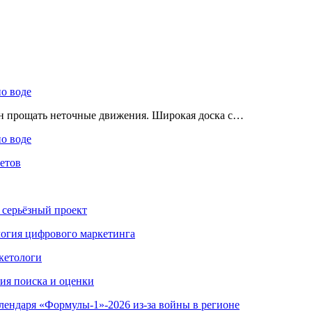
по воде
ен прощать неточные движения. Широкая доска с…
по воде
етов
 серьёзный проект
ология цифрового маркетинга
кетологи
гия поиска и оценки
алендаря «Формулы-1»-2026 из-за войны в регионе