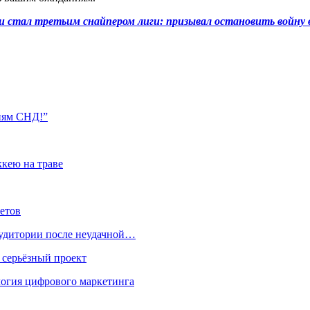
– и стал третьим снайпером лиги: призывал остановить войну
ьням СНД!”
кею на траве
етов
 аудитории после неудачной…
 серьёзный проект
ология цифрового маркетинга