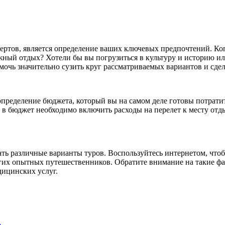
ертов, является определение ваших ключевых предпочтений. Ко
ный отдых? Хотели бы вы погрузиться в культуру и историю и
чь значительно сузить круг рассматриваемых вариантов и сдел
ределение бюджета, который вы на самом деле готовы потратит
 в бюджет необходимо включить расходы на перелет к месту отд
ать различные варианты туров. Воспользуйтесь интернетом, чт
гих опытных путешественников. Обратите внимание на такие фак
дицинских услуг.
…