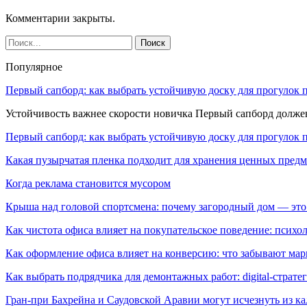
Комментарии закрыты.
Популярное
Первый сапборд: как выбрать устойчивую доску для прогулок 
Устойчивость важнее скорости новичка Первый сапборд долж
Первый сапборд: как выбрать устойчивую доску для прогулок 
Какая пузырчатая пленка подходит для хранения ценных предм
Когда реклама становится мусором
Крыша над головой спортсмена: почему загородный дом — это
Как чистота офиса влияет на покупательское поведение: псих
Как оформление офиса влияет на конверсию: что забывают мар
Как выбрать подрядчика для демонтажных работ: digital-страте
Гран-при Бахрейна и Саудовской Аравии могут исчезнуть из к