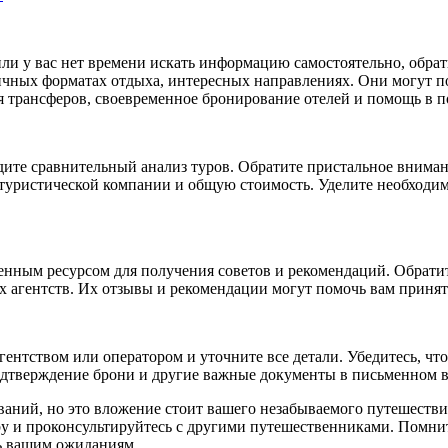
ли у вас нет времени искать информацию самостоятельно, обрат
ичных форматах отдыха, интересных направлениях. Они могут п
я трансферов, своевременное бронирование отелей и помощь в 
ведите сравнительный анализ туров. Обратите пристальное вним
 туристической компании и общую стоимость. Уделите необходим
нным ресурсом для получения советов и рекомендаций. Обратит
х агентств. Их отзывы и рекомендации могут помочь вам принят
гентством или оператором и уточните все детали. Убедитесь, ч
одтверждение брони и другие важные документы в письменном в
ваний, но это вложение стоит вашего незабываемого путешестви
.by и проконсультируйтесь с другими путешественниками. Помни
ть вашим ожиданиям.