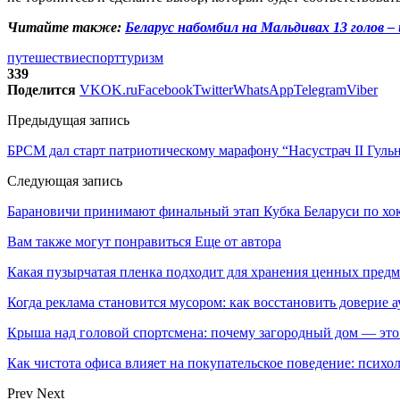
Читайте также:
Беларус набомбил на Мальдивах 13 голов 
путешествие
спорт
туризм
339
Поделится
VK
OK.ru
Facebook
Twitter
WhatsApp
Telegram
Viber
Предыдущая запись
БРСМ дал старт патриотическому марафону “Насустрач II Гул
Следующая запись
Барановичи принимают финальный этап Кубка Беларуси по хок
Вам также могут понравиться
Еще от автора
Какая пузырчатая пленка подходит для хранения ценных предм
Когда реклама становится мусором: как восстановить доверие
Крыша над головой спортсмена: почему загородный дом — это
Как чистота офиса влияет на покупательское поведение: псих
Prev
Next