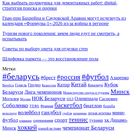
Как выбрать подрядчика для демонтажных работ: digital-
стратегия поиска и оценки
Гран-при Бахрейна и Саудовской Аравии могут исчезнуть из
календаря «Формулы-1»-2026 из-за войны в регионе
Туризм нового поколения: зачем люди едут не смотреть, а
испытывать
Советы по выбору цвета для отделки стен
Шлифовка паркета — это восстановление пола
Метки
#беларусь
#футбол
#россия
#брест
Азаренко
Китай
Кубок
Катар
Гомель
Гродно
Казахстан
Ковальчук
Витебск
Минск
Беларуси
Лига чемпионов
Министерство спорта и туризма
НОК Беларуси
Олимпиада
Могилев
Саснович
Москва
НХЛ
баскетбол
Соболенко
биатлон
борьба
УЕФА
Франция
гандбол
волейбол
мини-
легкая атлетика
гребля
женщины
велоспорт
теннис
спорт
футбол
хк Динамо-
турнир
соревнования
плавание
хоккей
чемпионат Беларуси
Минск
хоккей на траве