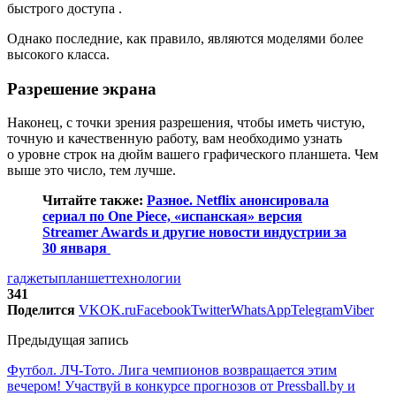
быстрого доступа .
Однако последние, как правило, являются моделями более
высокого класса.
P
азрешение экрана
Наконец, с точки зрения разрешения, чтобы иметь чистую,
точную и качественную работу, вам необходимо узнать
о
уровне строк на дюйм вашего графического планшета. Чем
выше это число, тем лучше.
Читайте также:
Разное. Netflix анонсировала
сериал по One Piece, «испанская» версия
Streamer Awards и другие новости индустрии за
30 января
гаджеты
планшет
технологии
341
Поделится
VK
OK.ru
Facebook
Twitter
WhatsApp
Telegram
Viber
Предыдущая запись
Футбол. ЛЧ-Тото. Лига чемпионов возвращается этим
вечером! Участвуй в конкурсе прогнозов от Pressball.by и