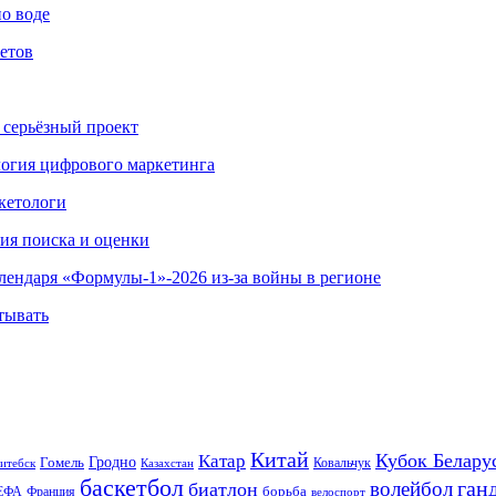
по воде
етов
 серьёзный проект
ология цифрового маркетинга
кетологи
гия поиска и оценки
алендаря «Формулы-1»-2026 из-за войны в регионе
тывать
Китай
Кубок Белару
Катар
Гомель
Гродно
Казахстан
Ковальчук
итебск
баскетбол
ган
волейбол
биатлон
борьба
ЕФА
Франция
велоспорт