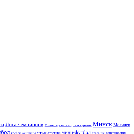
Минск
си
Лига чемпионов
Могилев
Министерство спорта и туризма
дбол
мини-футбол
легкая атлетика
соревнования
гребля
женщины
плавание