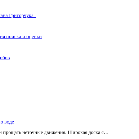
мана Григорчука
гия поиска и оценки
собов
по воде
ен прощать неточные движения. Широкая доска с…