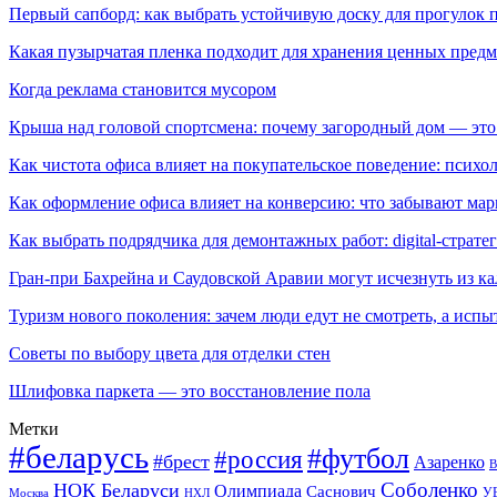
Первый сапборд: как выбрать устойчивую доску для прогулок 
Какая пузырчатая пленка подходит для хранения ценных предм
Когда реклама становится мусором
Крыша над головой спортсмена: почему загородный дом — это
Как чистота офиса влияет на покупательское поведение: псих
Как оформление офиса влияет на конверсию: что забывают мар
Как выбрать подрядчика для демонтажных работ: digital-страте
Гран-при Бахрейна и Саудовской Аравии могут исчезнуть из к
Туризм нового поколения: зачем люди едут не смотреть, а испы
Советы по выбору цвета для отделки стен
Шлифовка паркета — это восстановление пола
Метки
#беларусь
#футбол
#россия
#брест
Азаренко
В
Соболенко
НОК Беларуси
Олимпиада
Саснович
У
Москва
НХЛ