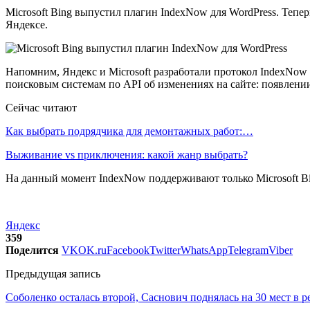
Microsoft Bing выпустил плагин IndexNow для WordPress. Тепе
Яндексе.
Напомним, Яндекс и Microsoft разработали протокол IndexNow 
поисковым системам по API об изменениях на сайте: появлен
Сейчас читают
Как выбрать подрядчика для демонтажных работ:…
Выживание vs приключения: какой жанр выбрать?
На данный момент IndexNow поддерживают только Microsoft Bin
Яндекс
359
Поделится
VK
OK.ru
Facebook
Twitter
WhatsApp
Telegram
Viber
Предыдущая запись
Соболенко осталась второй, Саснович поднялась на 30 мест в