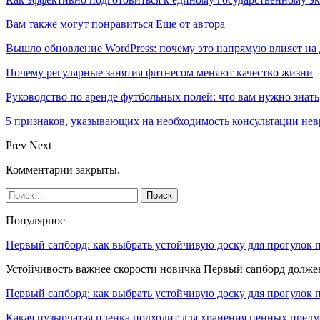
Вам также могут понравиться
Еще от автора
Вышло обновление WordPress: почему это напрямую влияет на
Почему регулярные занятия фитнесом меняют качество жизни
Руководство по аренде футбольных полей: что вам нужно знать
5 признаков, указывающих на необходимость консультации нев
Prev
Next
Комментарии закрыты.
Популярное
Первый сапборд: как выбрать устойчивую доску для прогулок 
Устойчивость важнее скорости новичка Первый сапборд долж
Первый сапборд: как выбрать устойчивую доску для прогулок 
Какая пузырчатая пленка подходит для хранения ценных предм