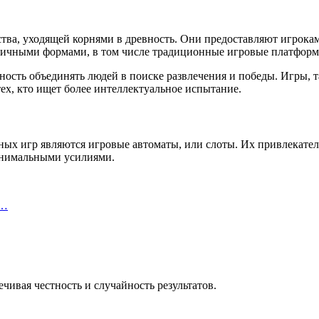
тва, уходящей корнями в древность. Они предоставляют игрока
зличными формами, в том числе традиционные игровые платфор
ость объединять людей в поиске развлечения и победы. Игры, так
ех, кто ищет более интеллектуальное испытание.
ых игр являются игровые автоматы, или слоты. Их привлекатель
инимальными усилиями.
а…
чивая честность и случайность результатов.