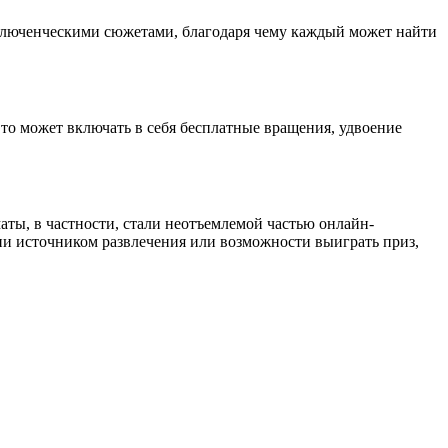
иключенческими сюжетами, благодаря чему каждый может найти
о может включать в себя бесплатные вращения, удвоение
аты, в частности, стали неотъемлемой частью онлайн-
и источником развлечения или возможности выиграть приз,