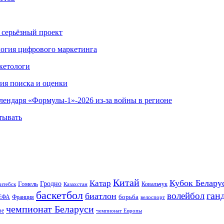
 серьёзный проект
ология цифрового маркетинга
кетологи
гия поиска и оценки
алендаря «Формулы-1»-2026 из-за войны в регионе
тывать
Китай
Кубок Белару
Катар
Гомель
Гродно
Казахстан
Ковальчук
итебск
баскетбол
ган
волейбол
биатлон
борьба
ЕФА
Франция
велоспорт
чемпионат Беларуси
ве
чемпионат Европы