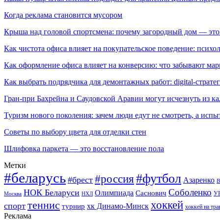
Когда реклама становится мусором
Крыша над головой спортсмена: почему загородный дом — это
Как чистота офиса влияет на покупательское поведение: псих
Как оформление офиса влияет на конверсию: что забывают мар
Как выбрать подрядчика для демонтажных работ: digital-страте
Гран-при Бахрейна и Саудовской Аравии могут исчезнуть из к
Туризм нового поколения: зачем люди едут не смотреть, а испы
Советы по выбору цвета для отделки стен
Шлифовка паркета — это восстановление пола
Метки
#беларусь
#футбол
#россия
#брест
Азаренко
В
Соболенко
НОК Беларуси
Олимпиада
Саснович
У
Москва
НХЛ
хоккей
теннис
спорт
хк Динамо-Минск
турнир
хоккей на тра
Реклама