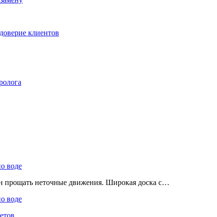
 доверие клиентов
ролога
по воде
ен прощать неточные движения. Широкая доска с…
по воде
етов