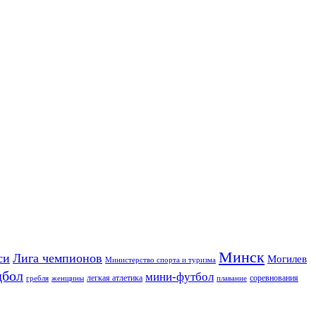
Минск
си
Лига чемпионов
Могилев
Министерство спорта и туризма
дбол
мини-футбол
легкая атлетика
соревнования
гребля
женщины
плавание