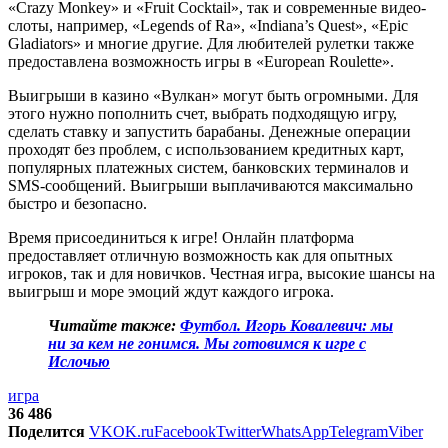
«Crazy Monkey» и «Fruit Cocktail», так и современные видео-
слоты, например, «Legends of Ra», «Indiana’s Quest», «Epic
Gladiators» и многие другие. Для любителей рулетки также
предоставлена возможность игры в «European Roulette».
Выигрыши в казино «Вулкан» могут быть огромными. Для
этого нужно пополнить счет, выбрать подходящую игру,
сделать ставку и запустить барабаны. Денежные операции
проходят без проблем, с использованием кредитных карт,
популярных платежных систем, банковских терминалов и
SMS-сообщений. Выигрыши выплачиваются максимально
быстро и безопасно.
Время присоединиться к игре! Онлайн платформа
предоставляет отличную возможность как для опытных
игроков, так и для новичков. Честная игра, высокие шансы на
выигрыш и море эмоций ждут каждого игрока.
Читайте также:
Футбол. Игорь Ковалевич: мы
ни за кем не гонимся. Мы готовимся к игре с
Ислочью
игра
36 486
Поделится
VK
OK.ru
Facebook
Twitter
WhatsApp
Telegram
Viber