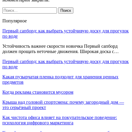
Популярное
Первый сапборд: как выбрать устойчивую доску для прогулок
по воде
Устойчивость важнее скорости новичка Первый сапборд
должен прощать неточные движения. Широкая доска с…
Первый сапборд: как выбрать устойчивую доску для прогулок
по воде
Какая пузырчатая пленка подходит для хранения ценных
предметов
Когда реклама становится мусором
Крыша над головой спортсмена: почему загородный дом —
это серьёзный проект
Как чистота офиса влияет на покупательское поведение:
психология цифрового маркетинга