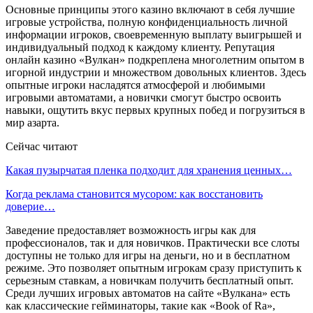
Основные принципы этого казино включают в себя лучшие
игровые устройства, полную конфиденциальность личной
информации игроков, своевременную выплату выигрышей и
индивидуальный подход к каждому клиенту. Репутация
онлайн казино «Вулкан» подкреплена многолетним опытом в
игорной индустрии и множеством довольных клиентов. Здесь
опытные игроки насладятся атмосферой и любимыми
игровыми автоматами, а новички смогут быстро освоить
навыки, ощутить вкус первых крупных побед и погрузиться в
мир азарта.
Сейчас читают
Какая пузырчатая пленка подходит для хранения ценных…
Когда реклама становится мусором: как восстановить
доверие…
Заведение предоставляет возможность игры как для
профессионалов, так и для новичков. Практически все слоты
доступны не только для игры на деньги, но и в бесплатном
режиме. Это позволяет опытным игрокам сразу приступить к
серьезным ставкам, а новичкам получить бесплатный опыт.
Среди лучших игровых автоматов на сайте «Вулкана» есть
как классические гейминаторы, такие как «Book of Ra»,