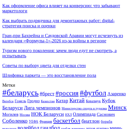
Как оформление офиса влияет на конверсию: что забывают
маркетологи
Как выбрать подрядчика для демонтажных работ: digital-
стратегия поиска и оценки
Гран-при Бахрейна и Саудовской Аравии могут исчезнуть из
календаря «Формулы-1»-2026 из-за войны в регионе
Туризм нового поколения: зачем люди едут не смотреть, а
испытывать
Советы по выбору цвета для отделки стен
Шлифовка паркета — это восстановление пола
Метки
#беларусь
#футбол
#россия
#брест
Азаренко
Китай
Кубок
Катар
Гомель
Гродно
Казахстан
Ковальчук
Витебск
Минск
Беларуси
Лига чемпионов
Министерство спорта и туризма
НОК Беларуси
Олимпиада
Могилев
Саснович
Москва
НХЛ
баскетбол
Соболенко
биатлон
борьба
УЕФА
Франция
гандбол
волейбол
мини-
легкая атлетика
гребля
женщины
велоспорт