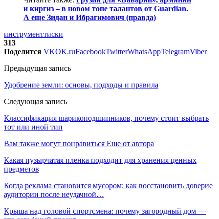
и киргиз – в новом топе талантов от Guardian.
А еще Зидан и Ибрагимович (правда)
инструмент
тиски
313
Поделится
VK
OK.ru
Facebook
Twitter
WhatsApp
Telegram
Viber
Предыдущая запись
Удобрение земли: основы, подходы и правила
Следующая запись
Классификация шарикоподшипников, почему стоит выбрать
тот или иной тип
Вам также могут понравиться
Еще от автора
Какая пузырчатая пленка подходит для хранения ценных
предметов
Когда реклама становится мусором: как восстановить доверие
аудитории после неудачной…
Крыша над головой спортсмена: почему загородный дом —