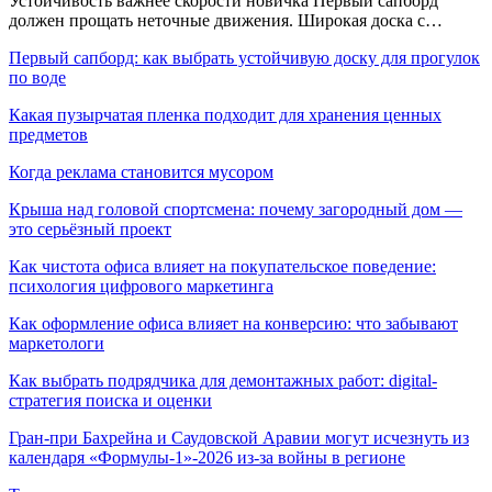
Устойчивость важнее скорости новичка Первый сапборд
должен прощать неточные движения. Широкая доска с…
Первый сапборд: как выбрать устойчивую доску для прогулок
по воде
Какая пузырчатая пленка подходит для хранения ценных
предметов
Когда реклама становится мусором
Крыша над головой спортсмена: почему загородный дом —
это серьёзный проект
Как чистота офиса влияет на покупательское поведение:
психология цифрового маркетинга
Как оформление офиса влияет на конверсию: что забывают
маркетологи
Как выбрать подрядчика для демонтажных работ: digital-
стратегия поиска и оценки
Гран-при Бахрейна и Саудовской Аравии могут исчезнуть из
календаря «Формулы-1»-2026 из-за войны в регионе