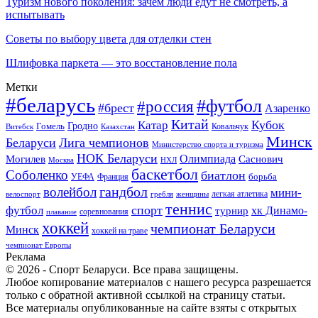
Туризм нового поколения: зачем люди едут не смотреть, а
испытывать
Советы по выбору цвета для отделки стен
Шлифовка паркета — это восстановление пола
Метки
#беларусь
#футбол
#россия
#брест
Азаренко
Китай
Кубок
Катар
Гомель
Гродно
Казахстан
Ковальчук
Витебск
Минск
Беларуси
Лига чемпионов
Министерство спорта и туризма
НОК Беларуси
Олимпиада
Могилев
Саснович
Москва
НХЛ
баскетбол
Соболенко
биатлон
борьба
УЕФА
Франция
гандбол
волейбол
мини-
легкая атлетика
гребля
женщины
велоспорт
теннис
спорт
футбол
хк Динамо-
турнир
соревнования
плавание
хоккей
чемпионат Беларуси
Минск
хоккей на траве
чемпионат Европы
Реклама
© 2026 - Спорт Беларуси. Все права защищены.
Любое копирование материалов с нашего ресурса разрешается
только с обратной активной ссылкой на страницу статьи.
Все материалы опубликованные на сайте взяты с открытых