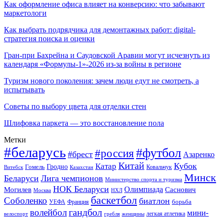
Как оформление офиса влияет на конверсию: что забывают
маркетологи
Как выбрать подрядчика для демонтажных работ: digital-
стратегия поиска и оценки
Гран-при Бахрейна и Саудовской Аравии могут исчезнуть из
календаря «Формулы-1»-2026 из-за войны в регионе
Туризм нового поколения: зачем люди едут не смотреть, а
испытывать
Советы по выбору цвета для отделки стен
Шлифовка паркета — это восстановление пола
Метки
#беларусь
#футбол
#россия
#брест
Азаренко
Китай
Кубок
Катар
Гомель
Гродно
Казахстан
Ковальчук
Витебск
Минск
Беларуси
Лига чемпионов
Министерство спорта и туризма
НОК Беларуси
Олимпиада
Могилев
Саснович
Москва
НХЛ
баскетбол
Соболенко
биатлон
борьба
УЕФА
Франция
гандбол
волейбол
мини-
легкая атлетика
гребля
женщины
велоспорт