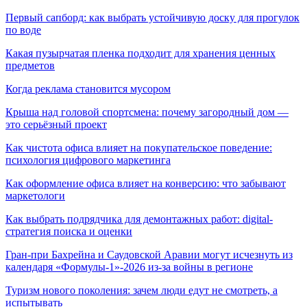
Первый сапборд: как выбрать устойчивую доску для прогулок
по воде
Какая пузырчатая пленка подходит для хранения ценных
предметов
Когда реклама становится мусором
Крыша над головой спортсмена: почему загородный дом —
это серьёзный проект
Как чистота офиса влияет на покупательское поведение:
психология цифрового маркетинга
Как оформление офиса влияет на конверсию: что забывают
маркетологи
Как выбрать подрядчика для демонтажных работ: digital-
стратегия поиска и оценки
Гран-при Бахрейна и Саудовской Аравии могут исчезнуть из
календаря «Формулы-1»-2026 из-за войны в регионе
Туризм нового поколения: зачем люди едут не смотреть, а
испытывать