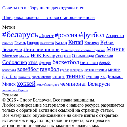
Советы по выбору цвета для отделки стен
Шлифовка паркета — это восстановление пола
Метки
#беларусь
#футбол
#россия
#брест
Азаренко
Китай
Кубок
Катар
Гомель
Гродно
Казахстан
Ковальчук
Витебск
Минск
Беларуси
Лига чемпионов
Министерство спорта и туризма
НОК Беларуси
Олимпиада
Могилев
Саснович
Москва
НХЛ
баскетбол
Соболенко
биатлон
борьба
УЕФА
Франция
гандбол
волейбол
мини-
легкая атлетика
гребля
женщины
велоспорт
теннис
спорт
футбол
хк Динамо-
турнир
соревнования
плавание
хоккей
чемпионат Беларуси
Минск
хоккей на траве
чемпионат Европы
Реклама
© 2026 - Спорт Беларуси. Все права защищены.
Любое копирование материалов с нашего ресурса разрешается
только с обратной активной ссылкой на страницу статьи.
Все материалы опубликованные на сайте взяты с открытых
источников и других порталов интернета, все права на
авторство принадлежат их законным владельцам.