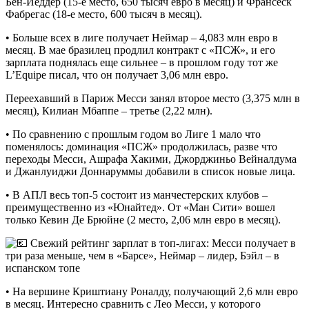
Бен-Йеддер (15-е место, 650 тысяч евро в месяц) и Франсеск
Фабрегас (18-е место, 600 тысяч в месяц).
• Больше всех в лиге получает Неймар – 4,083 млн евро в
месяц. В мае бразилец продлил контракт с «ПСЖ», и его
зарплата поднялась еще сильнее – в прошлом году тот же
L’Equipe писал, что он получает 3,06 млн евро.
Переехавший в Париж Месси занял второе место (3,375 млн в
месяц), Килиан Мбаппе – третье (2,22 млн).
• По сравнению с прошлым годом во Лиге 1 мало что
поменялось: доминация «ПСЖ» продолжилась, разве что
переходы Месси, Ашрафа Хакими, Джорджиньо Вейналдума
и Джанлуиджи Доннаруммы добавили в список новые лица.
• В АПЛ весь топ-5 состоит из манчестерских клубов –
преимущественно из «Юнайтед». От «Ман Сити» вошел
только Кевин Де Брюйне (2 место, 2,06 млн евро в месяц).
• На вершине Криштиану Роналду, получающий 2,6 млн евро
в месяц. Интересно сравнить с Лео Месси, у которого