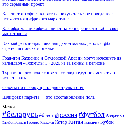
это серьёзный проект
Как чистота офиса влияет на покупательское поведение:
психология цифрового маркетинга
Как оформление офиса влияет на конверсию: что забывают
маркетологи
Как выбрать подрядчика для демонтажных работ: digital-
стратегия поиска и оценки
Гран-при Бахрейна и Саудовской Аравии могут исчезнуть из
календаря «Формулы-1»-2026 из-за войны в регионе
Туризм нового поколения: зачем люди едут не смотреть, а
испытывать
Советы по выбору цвета для отделки стен
Шлифовка паркета — это восстановление пола
Метки
#беларусь
#футбол
#россия
#брест
Азаренко
Китай
Кубок
Катар
Гомель
Гродно
Казахстан
Ковальчук
Витебск