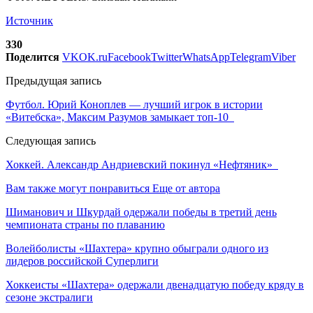
Источник
330
Поделится
VK
OK.ru
Facebook
Twitter
WhatsApp
Telegram
Viber
Предыдущая запись
Футбол. Юрий Коноплев — лучший игрок в истории
«Витебска», Максим Разумов замыкает топ-10
Следующая запись
Хоккей. Александр Андриевский покинул «Нефтяник»
Вам также могут понравиться
Еще от автора
Шиманович и Шкурдай одержали победы в третий день
чемпионата страны по плаванию
Волейболисты «Шахтера» крупно обыграли одного из
лидеров российской Суперлиги
Хоккеисты «Шахтера» одержали двенадцатую победу кряду в
сезоне экстралиги