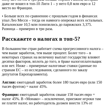
даже не вошел в топ-10 Лиги 1 – у него 0,8 млн евро и 12
место во Франции.
• Больше всех по сравнению с прошлым годом в финансах
упал Лео Месси – тогда он намного опережал всех остальных.
Каталонские 10,5 млн понизились до парижских 3,375.
Разница – примерно в три раза.
Расскажете о налогах в топ-5?
В большинстве стран работает схема прогрессивного налога –
чем выше заработок, тем выше процент. Более того – в
некоторых странах на величину выплат государству влияют
десятки факторов, вплоть до того, в браке налогоплательщик
или нет. Ниже – примерные налоговые ставки (данные по
странам ЕС – из исследования, сделанного по заказу
депутатов Европарламента).
Англия:
ежегодный заработок более 180 тысяч евро (или 150
тысяч фунтов) = налог 45%.
Франция:
ежегодный заработок свыше 158 тысяч евро =
налог 45%. В «Монако» – исключение, приезжие игроки там
не платят налог, но работодатель должен внести 13% от