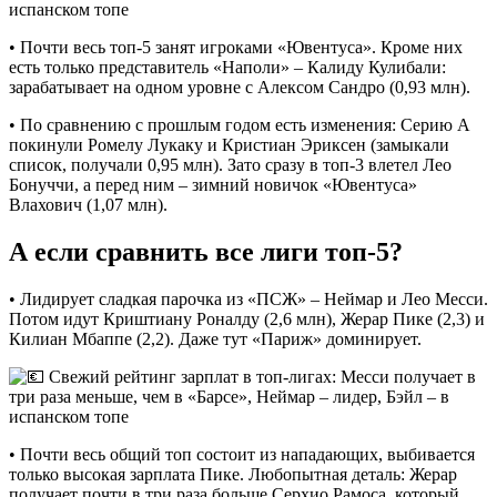
• Почти весь топ-5 занят игроками «Ювентуса». Кроме них
есть только представитель «Наполи» – Калиду Кулибали:
зарабатывает на одном уровне с Алексом Сандро (0,93 млн).
• По сравнению с прошлым годом есть изменения: Серию А
покинули Ромелу Лукаку и Кристиан Эриксен (замыкали
список, получали 0,95 млн). Зато сразу в топ-3 влетел Лео
Бонуччи, а перед ним – зимний новичок «Ювентуса»
Влахович (1,07 млн).
А если сравнить все лиги топ-5?
• Лидирует сладкая парочка из «ПСЖ» – Неймар и Лео Месси.
Потом идут Криштиану Роналду (2,6 млн), Жерар Пике (2,3) и
Килиан Мбаппе (2,2). Даже тут «Париж» доминирует.
• Почти весь общий топ состоит из нападающих, выбивается
только высокая зарплата Пике. Любопытная деталь: Жерар
получает почти в три раза больше Серхио Рамоса, который