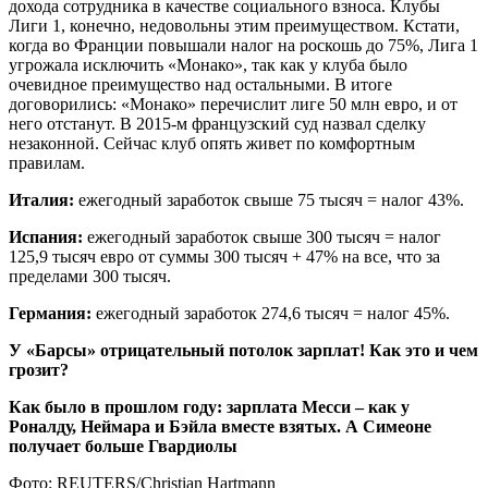
дохода сотрудника в качестве социального взноса. Клубы
Лиги 1, конечно, недовольны этим преимуществом. Кстати,
когда во Франции повышали налог на роскошь до 75%, Лига 1
угрожала исключить «Монако», так как у клуба было
очевидное преимущество над остальными. В итоге
договорились: «Монако» перечислит лиге 50 млн евро, и от
него отстанут. В 2015-м французский суд назвал сделку
незаконной. Сейчас клуб опять живет по комфортным
правилам.
Италия:
ежегодный заработок свыше 75 тысяч = налог 43%.
Испания:
ежегодный заработок свыше 300 тысяч = налог
125,9 тысяч евро от суммы 300 тысяч + 47% на все, что за
пределами 300 тысяч.
Германия:
ежегодный заработок 274,6 тысяч = налог 45%.
У «Барсы» отрицательный потолок зарплат! Как это и чем
грозит?
Как было в прошлом году: зарплата Месси – как у
Роналду, Неймара и Бэйла вместе взятых. А Симеоне
получает больше Гвардиолы
Фото: REUTERS/Christian Hartmann