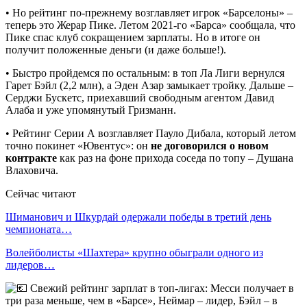
• Но рейтинг по-прежнему возглавляет игрок «Барселоны» –
теперь это Жерар Пике. Летом 2021-го «Барса» сообщала, что
Пике спас клуб сокращением зарплаты. Но в итоге он
получит положенные деньги (и даже больше!).
• Быстро пройдемся по остальным: в топ Ла Лиги вернулся
Гарет Бэйл (2,2 млн), а Эден Азар замыкает тройку. Дальше –
Серджи Бускетс, приехавший свободным агентом Давид
Алаба и уже упомянутый Гризманн.
• Рейтинг Серии А возглавляет Пауло Дибала, который летом
точно покинет «Ювентус»: он
не договорился о новом
контракте
как раз на фоне прихода соседа по топу – Душана
Влаховича.
Сейчас читают
Шиманович и Шкурдай одержали победы в третий день
чемпионата…
Волейболисты «Шахтера» крупно обыграли одного из
лидеров…