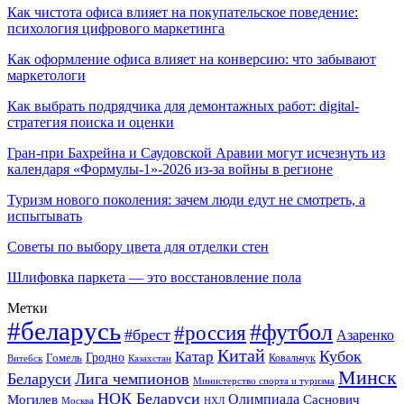
Как чистота офиса влияет на покупательское поведение:
психология цифрового маркетинга
Как оформление офиса влияет на конверсию: что забывают
маркетологи
Как выбрать подрядчика для демонтажных работ: digital-
стратегия поиска и оценки
Гран-при Бахрейна и Саудовской Аравии могут исчезнуть из
календаря «Формулы-1»-2026 из-за войны в регионе
Туризм нового поколения: зачем люди едут не смотреть, а
испытывать
Советы по выбору цвета для отделки стен
Шлифовка паркета — это восстановление пола
Метки
#беларусь
#футбол
#россия
#брест
Азаренко
Китай
Кубок
Катар
Гомель
Гродно
Казахстан
Ковальчук
Витебск
Минск
Беларуси
Лига чемпионов
Министерство спорта и туризма
НОК Беларуси
Олимпиада
Могилев
Саснович
Москва
НХЛ