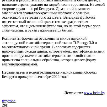
рукавов и ребристый воротник выполнены в белом цвете, а
название страны указано на задней части воротника. На левой
стороне груди — герб Беларуси. Домашний комплект
завершается гранатово-красными шортами с зеленой
окантовкой и гетрами того же цвета. Выездная футболка
имеет зеленый основной цвет с тем же графическим
эффектом, что и домашняя футболка, но на этой форме узор
сине-черный, а рукав заканчивается белым.
Комплекты формы изготовлены из инновационной
антивирусной и антибактериальной ткани Ti-Energy 3.0 и
высокотехнологичной пряжи. В волокнах содержатся
наночастицы оксида цинка, которые обладают эффективными
противовирусными и антибактериальными свойствами,
применена специальная обработка, которая делает форму
влагонепроницаемой.
Первые матчи в новой экипировке национальная сборная
Беларуси проведет в сентябре 2022 года.
Источник:
www.belta.by
#футбол
261