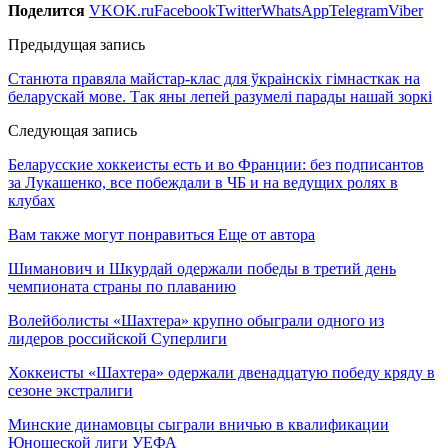
Поделится
VK
OK.ru
Facebook
Twitter
WhatsApp
Telegram
Viber
Предыдущая запись
Станюта правяла майстар-клас для ўкраінскіх гімнасткак на
беларускай мове. Так яны лепей разумелі парады нашай зоркі
Следующая запись
Беларусские хоккеисты есть и во Франции: без подписантов
за Лукашенко, все побеждали в ЧБ и на ведущих ролях в
клубах
Вам также могут понравиться
Еще от автора
Шиманович и Шкурдай одержали победы в третий день
чемпионата страны по плаванию
Волейболисты «Шахтера» крупно обыграли одного из
лидеров российской Суперлиги
Хоккеисты «Шахтера» одержали двенадцатую победу кряду в
сезоне экстралиги
Минские динамовцы сыграли вничью в квалификации
Юношеской лиги УЕФА