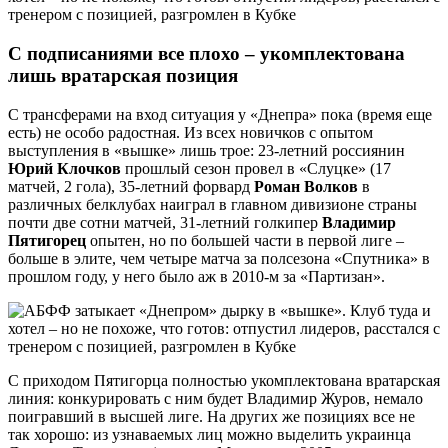
С подписаниями все плохо – укомплектована
лишь вратарская позиция
С трансферами на вход ситуация у «Днепра» пока (время еще
есть) не особо радостная. Из всех новичков с опытом
выступления в «вышке» лишь трое: 23-летний россиянин
Юрий Клочков
прошлый сезон провел в «Слуцке» (17
матчей, 2 гола), 35-летний форвард
Роман Волков
в
различных белклубах наиграл в главном дивизионе страны
почти две сотни матчей, 31-летний голкипер
Владимир
Пятигорец
опытен, но по большей части в первой лиге –
больше в элите, чем четыре матча за полсезона «Спутника» в
прошлом году, у него было аж в 2010-м за «Партизан».
С приходом Пятигорца полностью укомплектована вратарская
линия: конкурировать с ним будет Владимир Журов, немало
поигравший в высшей лиге. На других же позициях все не
так хорошо: из узнаваемых лиц можно выделить украинца