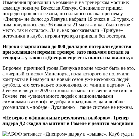
Изменения произошли в команде и на тренерском мостике:
команду покинул Вячеслав Левчук. Специалист пришел
посреди прошлого сезона, но сильного скачка при нем у
«Днепра» не было: до Левчука набрали 19 очков в 12 турах, с
ним получилось еще 36 очков за 21 матч – и как было пятое
место, так и осталось. Да и, как рассказывали «Трибуне»
источники в клубе, игроки тренера приняли без восторга.
Игроки с зарплатами до 800 долларов потеряли единство
при желавшем перемен тренере, зато письмом встали за
гендира – у такого «Днепра» еще есть шансы на «вышку»
Впрочем, причиной ухода Левчука вполне может быть не это,
а «черный список» Минспорта, из-за которого не получили
контракты в Беларуси на новый сезон уже несколько людей
футбола, что хоть как-то отклонялись от «линии партии». А
Левчук в августе 2020-го ходил на многотысячный митинг в
Гомеле, где «увидел много людей с национальными
символами в атмосфере добра и праздника», да и вообще
усомнился в «победе» Лукашенко – такие системе не нужны.
«Не верю в официальные результаты выборов». Тренер
лидера Д2 сходил на митинг в Гомеле и делится эмоциями