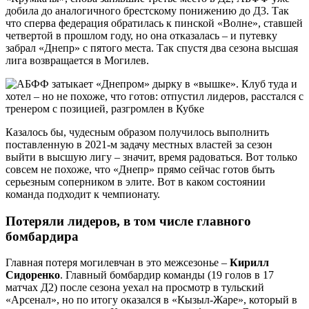
добила до аналогичного брестскому понижению до Д3. Так
что сперва федерация обратилась к пинской «Волне», ставшей
четвертой в прошлом году, но она отказалась – и путевку
забрал «Днепр» с пятого места. Так спустя два сезона высшая
лига возвращается в Могилев.
Казалось бы, чудесным образом получилось выполнить
поставленную в 2021-м задачу местных властей за сезон
выйти в высшую лигу – значит, время радоваться. Вот только
совсем не похоже, что «Днепр» прямо сейчас готов быть
серьезным соперником в элите. Вот в каком состоянии
команда подходит к чемпионату.
Потеряли лидеров, в том числе главного
бомбардира
Главная потеря могилевчан в это межсезонье –
Кирилл
Сидоренко
. Главный бомбардир команды (19 голов в 17
матчах Д2) после сезона уехал на просмотр в тульский
«Арсенал», но по итогу оказался в «Кызыл-Жаре», который в