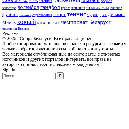
Соболенко
биатлон
борьба
УЕФА
Франция
гандбол
волейбол
мини-
легкая атлетика
гребля
женщины
велоспорт
теннис
спорт
футбол
хк Динамо-
турнир
соревнования
плавание
хоккей
чемпионат Беларуси
Минск
хоккей на траве
чемпионат Европы
Реклама
© 2026 - Спорт Беларуси. Все права защищены.
Любое копирование материалов с нашего ресурса разрешается
только с обратной активной ссылкой на страницу статьи.
Все материалы опубликованные на сайте взяты с открытых
источников и других порталов интернета, все права на
авторство принадлежат их законным владельцам.
Sign in