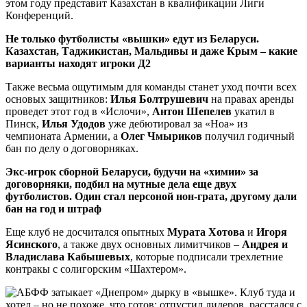
этом году представит Казахстан в квалификации Лиги
Конференций.
Не только футболисты «вышки» едут из Беларуси.
Казахстан, Таджикистан, Мальдивы и даже Крым – какие
варианты находят игроки Д2
Также весьма ощутимым для команды станет уход почти всех
основых защитников:
Илья Болтрушевич
на правах аренды
проведет этот год в «Ислочи»,
Антон Шепелев
укатил в
Пинск,
Илья Удодов
уже дебютировал за «Ноа» из
чемпионата Армении, а
Олег Чмыриков
получил годичный
бан по делу о договорняках.
Экс-игрок сборной Беларуси, будучи на «химии» за
договорняки, подбил на мутные дела еще двух
футболистов. Один стал персоной нон-грата, другому дали
бан на год и штраф
Еще клуб не досчитался опытных
Мурата Хотова
и
Игоря
Ясинского
, а также двух основных лимитчиков –
Андрея и
Владислава Кабышевых
, которые подписали трехлетние
контракы с солигорским «Шахтером».