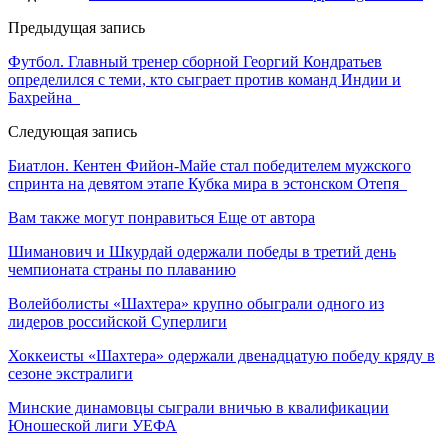
Предыдущая запись
Футбол. Главный тренер сборной Георгий Кондратьев
определился с теми, кто сыграет против команд Индии и
Бахрейна
Следующая запись
Биатлон. Кентен Фийон-Майе стал победителем мужского
спринта на девятом этапе Кубка мира в эстонском Отепя
Вам также могут понравиться
Еще от автора
Шиманович и Шкурдай одержали победы в третий день
чемпионата страны по плаванию
Волейболисты «Шахтера» крупно обыграли одного из
лидеров российской Суперлиги
Хоккеисты «Шахтера» одержали двенадцатую победу кряду в
сезоне экстралиги
Минские динамовцы сыграли вничью в квалификации
Юношеской лиги УЕФА