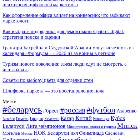
психология цифрового маркетинга
Как оформление офиса влияет на конверсию: что забывают
маркетологи
Как выбрать подрядчика для демонтажных работ: digital-
стратегия поиска и оценки
Гран-при Бахрейна и Саудовской Аравии могут исчезнуть из
календаря «Формулы-1»-2026 из-за войны в регионе
Туризм нового поколения: зачем люди едут не смотреть, а
испытывать
Советы по выбору цвета для отделки стен
Шлифовка паркета — это восстановление пола
Метки
#беларусь
#футбол
#россия
#брест
Азаренко
Китай
Кубок
Катар
Гомель
Гродно
Казахстан
Ковальчук
Витебск
Минск
Беларуси
Лига чемпионов
Министерство спорта и туризма
НОК Беларуси
Олимпиада
Могилев
Саснович
Москва
НХЛ
баскетбол