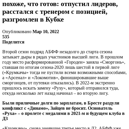
похоже, что готов: отпустил лидеров,
расстался с тренером с позицией,
разгромлен в Кубке
Опубликовано
Мар 10, 2022
535
Поделится
Второй сезон подряд АБФФ незадолго до старта сезона
затыкает дыры в рядах участников высшей лиги. В прошлом
году место расформированной «Городеи» заняла «Сморгонь»,
ставшая по итогам сезона-2020 лишь шестой в первой лиге
(«Крумкачы» тогда не пустили всеми возможными способами,
а «Арсенал» и «Локомотив», финишировавшие выше
сморгонцев, от путевки отказались). В 2022-м экстренно
пришлось искать замену «Руху», который отправился туда,
откуда несколько лет назад начинал – во вторую лигу.
Были приличные долги по зарплатам, в Бресте раздули
конфликт с «Динамо», Зайцев не бросит. Основатель
«Руха» – о пролете с медалями в 2021-м и будущем клуба в
Д3
«Крумкачы», снова занявшие третье место в Д2, АБФФ уже