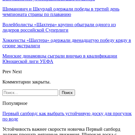
Шиманович и Шкурдай одержали победы в третий день
чемпионата страны по плаванию
Волейболисты «Шахтера» крупно обыграли одного из
лидеров российской Суперлиги
Хоккеисты «Шахтера» одержали двенадцатую победу кряду в
сезоне экстралиги
Минские динамовцы сыграли вничью в квалификации
Юношеской лиги УЕФА
Prev
Next
Комментарии закрыты.
Популярное
Первый сапборд: как выбрать устойчивую доску для прогулок
по воде
Устойчивость важнее скорости новичка Первый сапборд
должен прощать неточные движения. Широкая доска с…