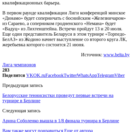
квалификационных барьера.
В первом раунде квалификации Лиги конференций минское
«Динамо» будет соперничать с боснийским «Железничаром»
из Сараево, а соперником гродненского «Немана» будет
«Вадуц» из Лихтенштейна. Встречи пройдут 13 и 20 июля.
Еще один представитель Беларуси в этом турнире «Торпедо-
БелАЗ» из Жодино начнет выступление со второго круга ЛК,
жеребьевка которого состоится 21 июня.
Источник:
www.belta.by
Лига чемпионов
283
Поделится
VK
OK.ru
Facebook
Twitter
WhatsApp
Telegram
Viber
Предыдущая запись
Белорусские теннисистки проведут первые встречи на
турнире в Берлине
Следующая запись
Арина Соболенко вышла в 1/8 финала турнира в Берлине
Вам также могут понравиться
Еще от автора