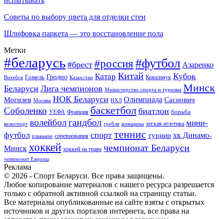
испытывать
Советы по выбору цвета для отделки стен
Шлифовка паркета — это восстановление пола
Метки
#беларусь
#футбол
#россия
#брест
Азаренко
Китай
Кубок
Катар
Гомель
Гродно
Казахстан
Ковальчук
Витебск
Минск
Беларуси
Лига чемпионов
Министерство спорта и туризма
НОК Беларуси
Олимпиада
Могилев
Саснович
Москва
НХЛ
баскетбол
Соболенко
биатлон
борьба
УЕФА
Франция
гандбол
волейбол
мини-
легкая атлетика
гребля
женщины
велоспорт
теннис
спорт
футбол
хк Динамо-
турнир
соревнования
плавание
хоккей
чемпионат Беларуси
Минск
хоккей на траве
чемпионат Европы
Реклама
© 2026 - Спорт Беларуси. Все права защищены.
Любое копирование материалов с нашего ресурса разрешается
только с обратной активной ссылкой на страницу статьи.
Все материалы опубликованные на сайте взяты с открытых
источников и других порталов интернета, все права на