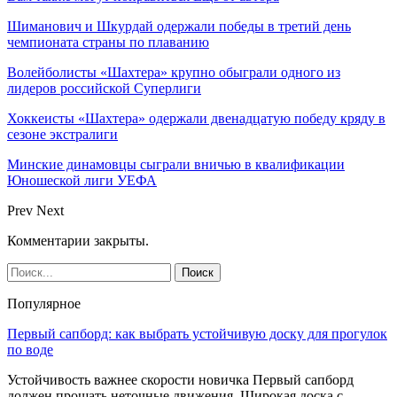
Шиманович и Шкурдай одержали победы в третий день
чемпионата страны по плаванию
Волейболисты «Шахтера» крупно обыграли одного из
лидеров российской Суперлиги
Хоккеисты «Шахтера» одержали двенадцатую победу кряду в
сезоне экстралиги
Минские динамовцы сыграли вничью в квалификации
Юношеской лиги УЕФА
Prev
Next
Комментарии закрыты.
Популярное
Первый сапборд: как выбрать устойчивую доску для прогулок
по воде
Устойчивость важнее скорости новичка Первый сапборд
должен прощать неточные движения. Широкая доска с…