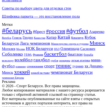
испытывать
Советы по выбору цвета для отделки стен
Шлифовка паркета — это восстановление пола
Метки
#беларусь
#футбол
#россия
#брест
Азаренко
Китай
Кубок
Катар
Гомель
Гродно
Казахстан
Ковальчук
Витебск
Минск
Беларуси
Лига чемпионов
Министерство спорта и туризма
НОК Беларуси
Олимпиада
Могилев
Саснович
Москва
НХЛ
баскетбол
Соболенко
биатлон
борьба
УЕФА
Франция
гандбол
волейбол
мини-
легкая атлетика
гребля
женщины
велоспорт
теннис
спорт
футбол
хк Динамо-
турнир
соревнования
плавание
хоккей
чемпионат Беларуси
Минск
хоккей на траве
чемпионат Европы
Реклама
© 2026 - Спорт Беларуси. Все права защищены.
Любое копирование материалов с нашего ресурса разрешается
только с обратной активной ссылкой на страницу статьи.
Все материалы опубликованные на сайте взяты с открытых
источников и других порталов интернета, все права на