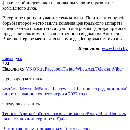
физической подготовки на должном уровне и развитие
командного духа.
В турнире приняли участие семь команд. По итогам упорной
борьбы второе место заняла команда центрального аппарата
Следственного комитета, а лучшим игроком турнира признан
представитель команды следственного ведомства Алексей
Волчок. Первое место заняла команда Департамента охраны.
Источник:
www.belta.by
#беларусь
224
Поделится
VK
OK.ru
Facebook
Twitter
WhatsApp
Telegram
Viber
Предыдущая запись
Футбол. Месси, Мбаппе, Бензема. «ПБ» провел редакционный
опрос на звание лучшего игрока 2022 года
Следующая запись
Теннис. Арина Соболенко взяла четыре гейма у Иги Швентек
на выставочном турнире в Дубае
Вам также могут понравиться
Еще от автора