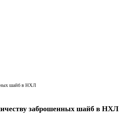
нных шайб в НХЛ
личеству заброшенных шайб в НХЛ