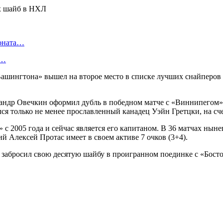
ионата…
в…
Вашингтона» вышел на второе место в списке лучших снайперов
андр Овечкин оформил дубль в победном матче с «Виннипегом» 
лся только не менее прославленный канадец Уэйн Гретцки, на сч
с 2005 года и сейчас является его капитаном. В 36 матчах ныне
й Алексей Протас имеет в своем активе 7 очков (3+4).
бросил свою десятую шайбу в проигранном поединке с «Бостон 