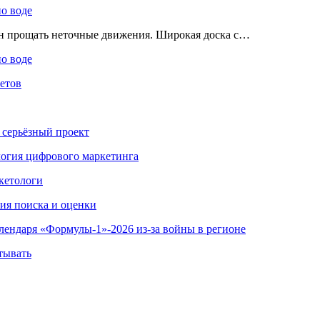
по воде
ен прощать неточные движения. Широкая доска с…
по воде
етов
 серьёзный проект
ология цифрового маркетинга
кетологи
гия поиска и оценки
алендаря «Формулы-1»-2026 из-за войны в регионе
тывать