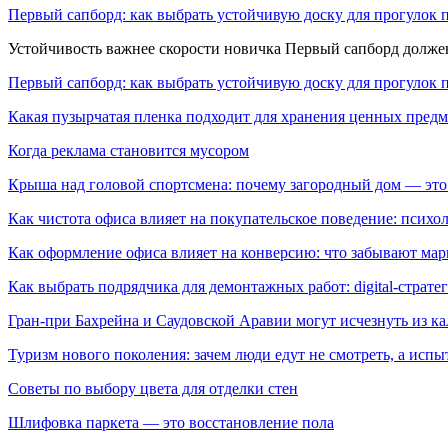
Первый сапборд: как выбрать устойчивую доску для прогулок 
Устойчивость важнее скорости новичка Первый сапборд долж
Первый сапборд: как выбрать устойчивую доску для прогулок 
Какая пузырчатая пленка подходит для хранения ценных предм
Когда реклама становится мусором
Крыша над головой спортсмена: почему загородный дом — это
Как чистота офиса влияет на покупательское поведение: псих
Как оформление офиса влияет на конверсию: что забывают мар
Как выбрать подрядчика для демонтажных работ: digital-страте
Гран-при Бахрейна и Саудовской Аравии могут исчезнуть из к
Туризм нового поколения: зачем люди едут не смотреть, а испы
Советы по выбору цвета для отделки стен
Шлифовка паркета — это восстановление пола