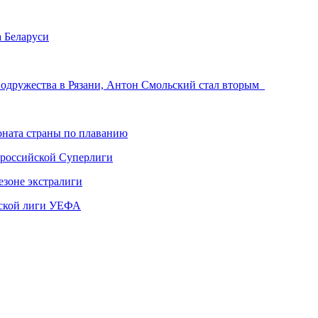
 Беларуси
 Содружества в Рязани, Антон Смольский стал вторым
ната страны по плаванию
 российской Суперлиги
езоне экстралиги
ской лиги УЕФА