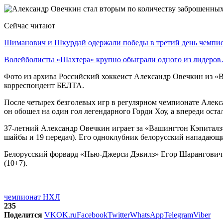
Сейчас читают
Шиманович и Шкурдай одержали победы в третий день чемп
Волейболисты «Шахтера» крупно обыграли одного из лидеро
Фото из архива Российский хоккеист Александр Овечкин из «
корреспондент БЕЛТА.
После четырех безголевых игр в регулярном чемпионате Алекс
он обошел на один гол легендарного Горди Хоу, а впереди оста
З7-летний Александр Овечкин играет за «Вашингтон Кэпиталз» 
шайбы и 19 передач). Его одноклубник белорусский нападающи
Белорусский форвард «Нью-Джерси Дэвилз» Егор Шарангович за
(10+7).
чемпионат НХЛ
235
Поделится
VK
OK.ru
Facebook
Twitter
WhatsApp
Telegram
Viber