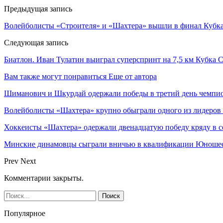
Предыдущая запись
Волейболисты «Строителя» и «Шахтера» вышли в финал Кубка
Следующая запись
Биатлон. Иван Тулатин выиграл суперспринт на 7,5 км Кубка
Вам также могут понравиться
Еще от автора
Шиманович и Шкурдай одержали победы в третий день чемпио
Волейболисты «Шахтера» крупно обыграли одного из лидеров
Хоккеисты «Шахтера» одержали двенадцатую победу кряду в с
Минские динамовцы сыграли вничью в квалификации Юноше
Prev
Next
Комментарии закрыты.
Популярное