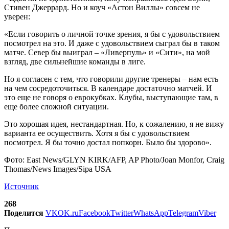
Стивен Джеррард. Но и коуч «Астон Виллы» совсем не
уверен:
«Если говорить о личной точке зрения, я бы с удовольствием
посмотрел на это. И даже с удовольствием сыграл бы в таком
матче. Север бы выиграл – «Ливерпуль» и «Сити», на мой
взгляд, две сильнейшие команды в лиге.
Но я согласен с тем, что говорили другие тренеры – нам есть
на чем сосредоточиться. В календаре достаточно матчей. И
это еще не говоря о еврокубках. Клубы, выступающие там, в
еще более сложной ситуации.
Это хорошая идея, нестандартная. Но, к сожалению, я не вижу
варианта ее осуществить. Хотя я бы с удовольствием
посмотрел. Я бы точно достал попкорн. Было бы здорово».
Фото: East News/GLYN KIRK/AFP, AP Photo/Joan Monfor, Craig
Thomas/News Images/Sipa USA
Источник
268
Поделится
VK
OK.ru
Facebook
Twitter
WhatsApp
Telegram
Viber