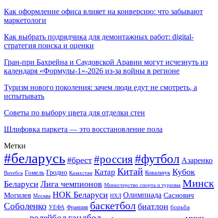
Как оформление офиса влияет на конверсию: что забывают
маркетологи
Как выбрать подрядчика для демонтажных работ: digital-
стратегия поиска и оценки
Гран-при Бахрейна и Саудовской Аравии могут исчезнуть из
календаря «Формулы-1»-2026 из-за войны в регионе
Туризм нового поколения: зачем люди едут не смотреть, а
испытывать
Советы по выбору цвета для отделки стен
Шлифовка паркета — это восстановление пола
Метки
#беларусь
#футбол
#россия
#брест
Азаренко
Китай
Кубок
Катар
Гомель
Гродно
Казахстан
Ковальчук
Витебск
Минск
Беларуси
Лига чемпионов
Министерство спорта и туризма
НОК Беларуси
Олимпиада
Могилев
Саснович
Москва
НХЛ
баскетбол
Соболенко
биатлон
борьба
УЕФА
Франция
гандбол
волейбол