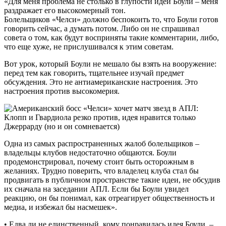
«Для меня проблема не столько в глупости идей Боули – меня
раздражает его высокомерный тон.
Болельщиков «Челси» должно беспокоить то, что Боули готов
говорить сейчас, а думать потом. Либо он не спрашивал
совета о том, как будут восприняты такие комментарии, либо,
что еще хуже, не прислушивался к этим советам.
Вот урок, который Боули не мешало бы взять на вооружение:
перед тем как говорить, тщательнее изучай предмет
обсуждения. Это не антиамериканские настроения. Это
настроения против высокомерия.
Одна из самых распространенных жалоб болельщиков –
владельцы клубов недостаточно общаются. Боули
продемонстрировал, почему стоит быть осторожным в
желаниях. Трудно поверить, что владелец клуба стал бы
продвигать в публичном пространстве такие идеи, не обсудив
их сначала на заседании АПЛ. Если бы Боули увидел
реакцию, он бы понимал, как отреагирует общественность и
медиа, и избежал бы насмешек».
• Едва ли не единственный, кому понравилась идея Боули, –