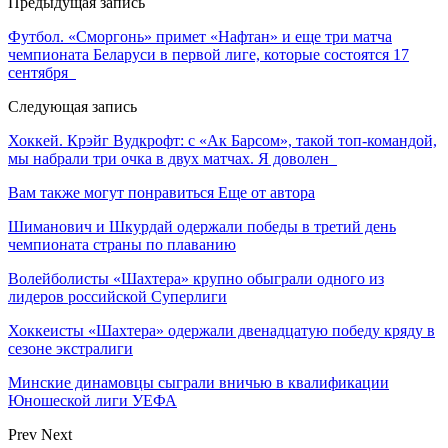
Предыдущая запись
Футбол. «Сморгонь» примет «Нафтан» и еще три матча
чемпионата Беларуси в первой лиге, которые состоятся 17
сентября
Следующая запись
Хоккей. Крэйг Вудкрофт: с «Ак Барсом», такой топ-командой,
мы набрали три очка в двух матчах. Я доволен
Вам также могут понравиться
Еще от автора
Шиманович и Шкурдай одержали победы в третий день
чемпионата страны по плаванию
Волейболисты «Шахтера» крупно обыграли одного из
лидеров российской Суперлиги
Хоккеисты «Шахтера» одержали двенадцатую победу кряду в
сезоне экстралиги
Минские динамовцы сыграли вничью в квалификации
Юношеской лиги УЕФА
Prev
Next