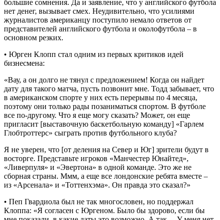
большие сомнения. Да и заявление, что у английского футбола
нет денег, вызывает смех. Неудивительно, что усилиями
журналистов американцу поступило немало ответов от
представителей английского футбола и околофутбола – в
основном резких.
• Юрген Клопп стал одним из первых критиков идей
бизнесмена:
«Вау, а он долго не тянул с предложением! Когда он найдет
дату для такого матча, пусть позвонит мне. Тодд забывает, что
в американском спорте у них есть перерывы по 4 месяца,
поэтому они только рады позаниматься спортом. В футболе
все по-другому. Что я еще могу сказать? Может, он еще
пригласит [выставочную баскетбольную команду] «Гарлем
Глобтроттерс» сыграть против футбольного клуба?
Я не уверен, что [от деления на Север и Юг] зрители будут в
восторге. Представьте игроков «Манчестер Юнайтед»,
«Ливерпуля» и «Эвертона» в одной команде. Это же не
сборная страны. Ммм, а еще все лондонские ребята вместе –
из «Арсенала» и «Тоттенхэма». Он правда это сказал?»
• Пеп Гвардиола был не так многословен, но поддержал
Клоппа: «Я согласен с Юргеном. Было бы здорово, если бы
мне показали, в какие даты это возможно. А так… У меня нет