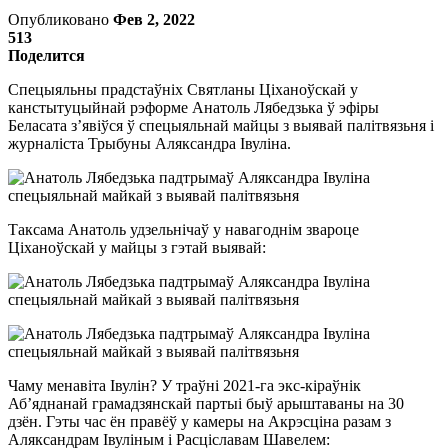
Опубликовано
Фев 2, 2022
513
Поделится
Спецыяльны прадстаўніх Святланы Ціханоўскай у
канстытуцыйнай рэформе Анатоль Лябедзька ў эфіры
Беласата з’явіўся ў спецыяльнай майцы з выявай палітвязьня і
журналіста Трыбуны Аляксандра Івуліна.
Таксама Анатоль удзельнічаў у навагоднім звароце
Ціханоўскай у майцы з гэтай выявай:
Чаму менавіта Івулін? У траўні 2021-га экс-кіраўнік
Аб’яднанай грамадзянскай партыі быў арыштаваны на 30
дзён. Гэты час ён правёў у камеры на Акрэсціна разам з
Аляксандрам Івуліным і Расціславам Шавелем: