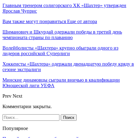
Главным тренером солигорского ХК «Шахтер» утвержден
Ярослав Чуприс
Вам также могут понравиться
Еще от автора
Шиманович и Шкурдай одержали победы в третий день
чемпионата страны по плаванию
Волейболисты «Шахтера» крупно обыграли одного из
лидеров российской Суперлиги
Хоккеисты «Шахтера» одержали двенадцатую победу кряду в
сезоне экстралиги
Минские динамовцы сыграли вничью в квалификации
Юношеской лиги УЕФА
Prev
Next
Комментарии закрыты.
Популярное