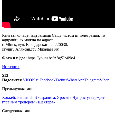
Калі вы хочаце падтрымаць Сашу лістом ці тэлеграмай, то
адправіць іх можна па адрасе:
г. Мінск, вул. Валадарскага 2, 220030.
Івуліну Аляксандру Мікалаевічу.
Фота и відэа:
https://youtu.be/A8gSIr-09o4
Источник
513
Поделится
VK
OK.ru
Facebook
Twitter
WhatsApp
Telegram
Viber
Предыдущая запись
Хоккей. Parimatch-Экстралига. Ярослав Чуприс утвержден
главным тренером «Шахтера»
Следующая запись