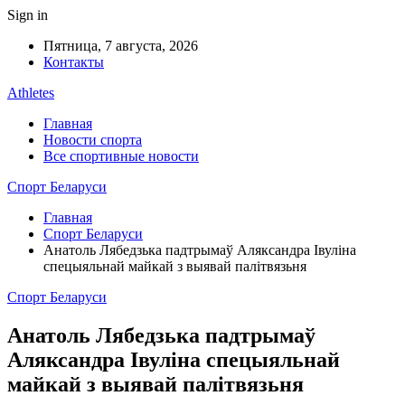
Sign in
Пятница, 7 августа, 2026
Контакты
Athletes
Главная
Новости спорта
Все спортивные новости
Спорт Беларуси
Главная
Спорт Беларуси
Анатоль Лябедзька падтрымаў Аляксандра Івуліна
спецыяльнай майкай з выявай палітвязьня
Спорт Беларуси
Анатоль Лябедзька падтрымаў
Аляксандра Івуліна спецыяльнай
майкай з выявай палітвязьня