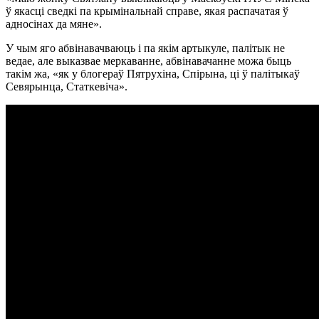
ў якасці сведкі па крымінальнай справе, якая распачатая ў
адносінах да мяне».
У чым яго абвінавачваюць і па якім артыкуле, палітык не
ведае, але выказвае меркаванне, абвінавачанне можа быць
такім жа, «як у блогераў Пятрухіна, Спірына, ці ў палітыкаў
Севярынца, Статкевіча».