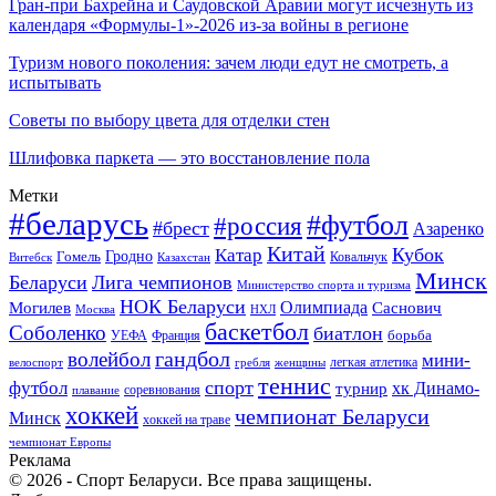
Гран-при Бахрейна и Саудовской Аравии могут исчезнуть из
календаря «Формулы-1»-2026 из-за войны в регионе
Туризм нового поколения: зачем люди едут не смотреть, а
испытывать
Советы по выбору цвета для отделки стен
Шлифовка паркета — это восстановление пола
Метки
#беларусь
#футбол
#россия
#брест
Азаренко
Китай
Кубок
Катар
Гомель
Гродно
Казахстан
Ковальчук
Витебск
Минск
Беларуси
Лига чемпионов
Министерство спорта и туризма
НОК Беларуси
Олимпиада
Могилев
Саснович
Москва
НХЛ
баскетбол
Соболенко
биатлон
борьба
УЕФА
Франция
гандбол
волейбол
мини-
легкая атлетика
гребля
женщины
велоспорт
теннис
спорт
футбол
хк Динамо-
турнир
соревнования
плавание
хоккей
чемпионат Беларуси
Минск
хоккей на траве
чемпионат Европы
Реклама
© 2026 - Спорт Беларуси. Все права защищены.