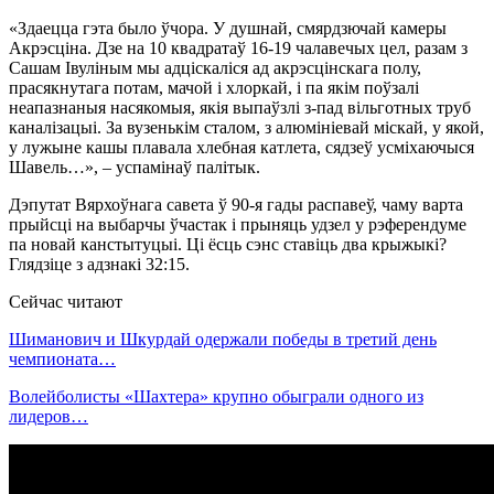
«Здаецца гэта было ўчора. У душнай, смярдзючай камеры
Акрэсціна. Дзе на 10 квадратаў 16-19 чалавечых цел, разам з
Сашам Івуліным мы адціскаліся ад акрэсцінскага полу,
прасякнутага потам, мачой і хлоркай, і па якім поўзалі
неапазнаныя насякомыя, якія выпаўзлі з-пад вільготных труб
каналізацыі. За вузенькім сталом, з алюмініевай міскай, у якой,
у лужыне кашы плавала хлебная катлета, сядзеў усміхаючыся
Шавель…», – успамінаў палітык.
Дэпутат Вярхоўнага савета ў 90-я гады распавеў, чаму варта
прыйсці на выбарчы ўчастак і прыняць удзел у рэферендуме
па новай канстытуцыі. Ці ёсць сэнс ставіць два крыжыкі?
Глядзіце з адзнакі 32:15.
Сейчас читают
Шиманович и Шкурдай одержали победы в третий день
чемпионата…
Волейболисты «Шахтера» крупно обыграли одного из
лидеров…