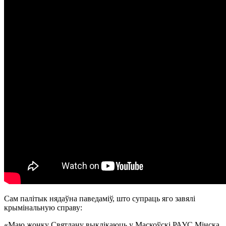
Сам палітык нядаўна паведаміў, што супраць яго завялі
крымінальную справу:
«Маю жонку Святлану выклікаюць у Маскоўскі РАУС Мінска