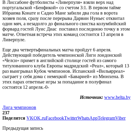
В Лиссабоне футболисты «Ливерпуля» взяли верх над
португальской «Бенфикой» со счетом 3:1. В первом тайме
Ибраима Конате и Садио Мане забили два гола в ворота
хозяев поля, сразу после перерыва Дарвин Нуньес отквитал
один мяч, а незадолго до финального свистка колумбийский
форвард гостей Луис Диас поставил последнюю точку в этом
матче. Ответная встреча этих команд состоится 13 апреля в
Ливерпуле.
Еще два четвертьфинальных матча пройдут 6 апреля.
Действующий победитель чемпионской Лиги лондонский
«Челси» примет в английской столице гостей из самого
титулованного клуба Европы мадридский «Реал», который 13
раз выигрывал Кубок чемпионов. Испанский «Вильярреал»
сыграет у себя дома с немецкой «Баварией» из Мюнхена. В
этих парах ответные игры за попадание в полуфинал
состоятся 12 апреля.-0-
Источник:
www.belta.by
Лига чемпионов
237
Поделится
VK
OK.ru
Facebook
Twitter
WhatsApp
Telegram
Viber
Предыдущая запись