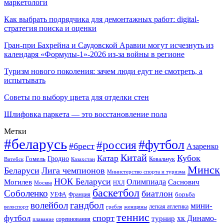
маркетологи
Как выбрать подрядчика для демонтажных работ: digital-
стратегия поиска и оценки
Гран-при Бахрейна и Саудовской Аравии могут исчезнуть из
календаря «Формулы-1»-2026 из-за войны в регионе
Туризм нового поколения: зачем люди едут не смотреть, а
испытывать
Советы по выбору цвета для отделки стен
Шлифовка паркета — это восстановление пола
Метки
#беларусь
#футбол
#россия
#брест
Азаренко
Китай
Кубок
Катар
Гомель
Гродно
Казахстан
Ковальчук
Витебск
Минск
Беларуси
Лига чемпионов
Министерство спорта и туризма
НОК Беларуси
Олимпиада
Могилев
Саснович
Москва
НХЛ
баскетбол
Соболенко
биатлон
борьба
УЕФА
Франция
гандбол
волейбол
мини-
легкая атлетика
гребля
женщины
велоспорт
теннис
спорт
футбол
хк Динамо-
турнир
соревнования
плавание