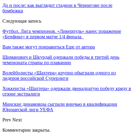
До и после: как выглядит стадион в Чернигове после
бомбежки
Следующая запись
Футбол. Лига чемпионов. «Ливерпуль» нанес поражение
«Бенфике» в первом матче 1/4 финала
Вам также могут понравиться
Еще от автора
Шиманович и Шкурдай одержали победы в третий день
чемпионата страны по плаванию
Волейболисты «Шахтера» крупно обыграли одного из
лидеров российской Суперлиги
Хоккеисты «Шахтера» одержали двенадцатую победу кряду в
сезоне экстралиги
Минские динамовцы сыграли вничью в квалификации
Юношеской лиги УЕФА
Prev
Next
Комментарии закрыты.