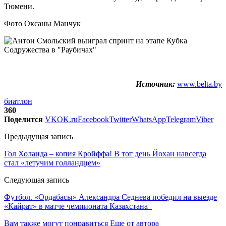
Тюмени.
Фото Оксаны Манчук
Источник:
www.belta.by
биатлон
360
Поделится
VK
OK.ru
Facebook
Twitter
WhatsApp
Telegram
Viber
Предыдущая запись
Гол Холанда – копия Кройффа! В тот день Йохан навсегда
стал «летучим голландцем»
Следующая запись
Футбол. «Ордабасы» Александра Седнева победил на выезде
«Кайрат» в матче чемпионата Казахстана
Вам также могут понравиться
Еще от автора