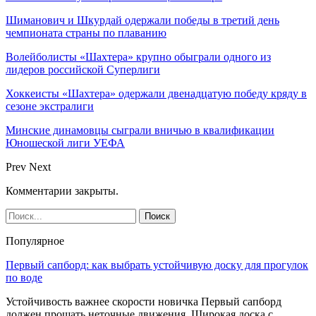
Шиманович и Шкурдай одержали победы в третий день
чемпионата страны по плаванию
Волейболисты «Шахтера» крупно обыграли одного из
лидеров российской Суперлиги
Хоккеисты «Шахтера» одержали двенадцатую победу кряду в
сезоне экстралиги
Минские динамовцы сыграли вничью в квалификации
Юношеской лиги УЕФА
Prev
Next
Комментарии закрыты.
Популярное
Первый сапборд: как выбрать устойчивую доску для прогулок
по воде
Устойчивость важнее скорости новичка Первый сапборд
должен прощать неточные движения. Широкая доска с…