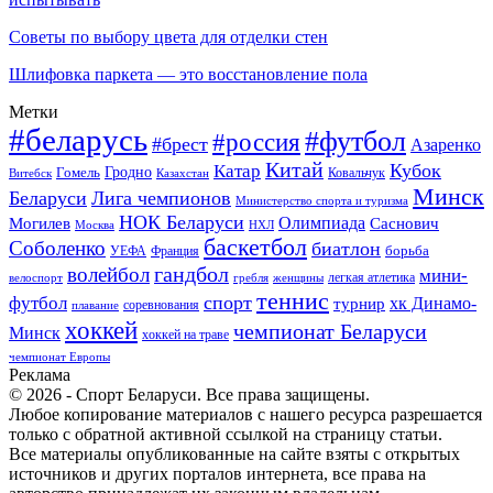
Советы по выбору цвета для отделки стен
Шлифовка паркета — это восстановление пола
Метки
#беларусь
#футбол
#россия
#брест
Азаренко
Китай
Кубок
Катар
Гомель
Гродно
Казахстан
Ковальчук
Витебск
Минск
Беларуси
Лига чемпионов
Министерство спорта и туризма
НОК Беларуси
Олимпиада
Могилев
Саснович
Москва
НХЛ
баскетбол
Соболенко
биатлон
борьба
УЕФА
Франция
гандбол
волейбол
мини-
легкая атлетика
гребля
женщины
велоспорт
теннис
спорт
футбол
хк Динамо-
турнир
соревнования
плавание
хоккей
чемпионат Беларуси
Минск
хоккей на траве
чемпионат Европы
Реклама
© 2026 - Спорт Беларуси. Все права защищены.
Любое копирование материалов с нашего ресурса разрешается
только с обратной активной ссылкой на страницу статьи.
Все материалы опубликованные на сайте взяты с открытых
источников и других порталов интернета, все права на