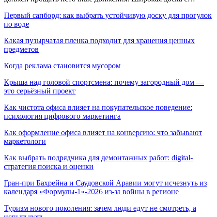
Первый сапборд: как выбрать устойчивую доску для прогулок
по воде
Какая пузырчатая пленка подходит для хранения ценных
предметов
Когда реклама становится мусором
Крыша над головой спортсмена: почему загородный дом —
это серьёзный проект
Как чистота офиса влияет на покупательское поведение:
психология цифрового маркетинга
Как оформление офиса влияет на конверсию: что забывают
маркетологи
Как выбрать подрядчика для демонтажных работ: digital-
стратегия поиска и оценки
Гран-при Бахрейна и Саудовской Аравии могут исчезнуть из
календаря «Формулы-1»-2026 из-за войны в регионе
Туризм нового поколения: зачем люди едут не смотреть, а
испытывать