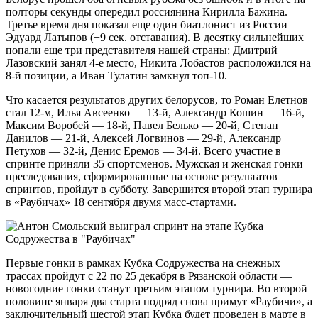
полторы секунды опередил россиянина Кирилла Бажина.
Третье время дня показал еще один биатлонист из России
Эдуард Латыпов (+9 сек. отставания). В десятку сильнейших
попали еще три представителя нашей страны: Дмитрий
Лазовский занял 4-е место, Никита Лобастов расположился на
8-й позиции, а Иван Тулатин замкнул топ-10.
Что касается результатов других белорусов, то Роман Елетнов
стал 12-м, Илья Авсеенко — 13-й, Александр Кошин — 16-й,
Максим Воробей — 18-й, Павел Белько — 20-й, Степан
Данилов — 21-й, Алексей Логвинов — 29-й, Александр
Петухов — 32-й, Денис Еремов — 34-й. Всего участие в
спринте приняли 35 спортсменов. Мужская и женская гонки
преследования, сформированные на основе результатов
спринтов, пройдут в субботу. Завершится второй этап турнира
в «Раубичах» 18 сентября двумя масс-стартами.
Первые гонки в рамках Кубка Содружества на снежных
трассах пройдут с 22 по 25 декабря в Рязанской области —
новогодние гонки станут третьим этапом турнира. Во второй
половине января два старта подряд снова примут «Раубичи», а
заключительный шестой этап Кубка будет проведен в марте в