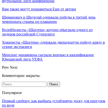
футбольной Лиги конференций
Вам также могут понравиться
Еще от автора
Шиманович и Шкурдай одержали победы в третий день
чемпионата страны по плаванию
Волейболисты «Шахтера» крупно обыграли одного из
лидеров российской Суперлиги
Хоккеисты «Шахтера» одержали двенадцатую победу кряду в
сезоне экстралиги
Минские динамовцы сыграли вничью в квалификации
Юношеской лиги УЕФА
Prev
Next
Комментарии закрыты.
Популярное
Первый сапборд: как выбрать устойчивую доску для прогулок
по воде