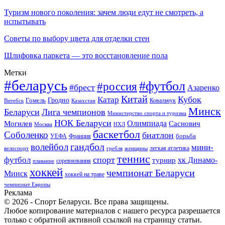
Туризм нового поколения: зачем люди едут не смотреть, а
испытывать
Советы по выбору цвета для отделки стен
Шлифовка паркета — это восстановление пола
Метки
#беларусь
#футбол
#россия
#брест
Азаренко
Китай
Кубок
Катар
Гомель
Гродно
Казахстан
Ковальчук
Витебск
Минск
Беларуси
Лига чемпионов
Министерство спорта и туризма
НОК Беларуси
Олимпиада
Могилев
Саснович
Москва
НХЛ
баскетбол
Соболенко
биатлон
борьба
УЕФА
Франция
гандбол
волейбол
мини-
легкая атлетика
гребля
женщины
велоспорт
теннис
спорт
футбол
хк Динамо-
турнир
соревнования
плавание
хоккей
чемпионат Беларуси
Минск
хоккей на траве
чемпионат Европы
Реклама
© 2026 - Спорт Беларуси. Все права защищены.
Любое копирование материалов с нашего ресурса разрешается
только с обратной активной ссылкой на страницу статьи.