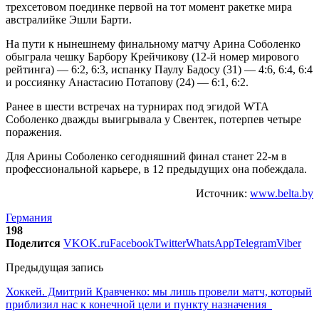
трехсетовом поединке первой на тот момент ракетке мира
австралийке Эшли Барти.
На пути к нынешнему финальному матчу Арина Соболенко
обыграла чешку Барбору Крейчикову (12-й номер мирового
рейтинга) — 6:2, 6:3, испанку Паулу Бадосу (31) — 4:6, 6:4, 6:4
и россиянку Анастасию Потапову (24) — 6:1, 6:2.
Ранее в шести встречах на турнирах под эгидой WTA
Соболенко дважды выигрывала у Свентек, потерпев четыре
поражения.
Для Арины Соболенко сегодняшний финал станет 22-м в
профессиональной карьере, в 12 предыдущих она побеждала.
Источник:
www.belta.by
Германия
198
Поделится
VK
OK.ru
Facebook
Twitter
WhatsApp
Telegram
Viber
Предыдущая запись
Хоккей. Дмитрий Кравченко: мы лишь провели матч, который
приблизил нас к конечной цели и пункту назначения