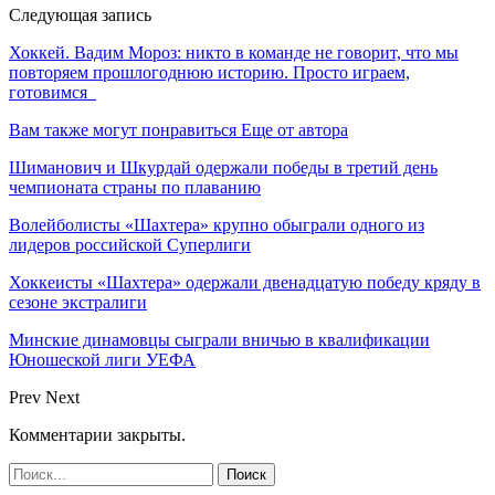
Следующая запись
Хоккей. Вадим Мороз: никто в команде не говорит, что мы
повторяем прошлогоднюю историю. Просто играем,
готовимся
Вам также могут понравиться
Еще от автора
Шиманович и Шкурдай одержали победы в третий день
чемпионата страны по плаванию
Волейболисты «Шахтера» крупно обыграли одного из
лидеров российской Суперлиги
Хоккеисты «Шахтера» одержали двенадцатую победу кряду в
сезоне экстралиги
Минские динамовцы сыграли вничью в квалификации
Юношеской лиги УЕФА
Prev
Next
Комментарии закрыты.