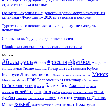
Как выбрать подрядчика для демонтажных работ: digital-
стратегия поиска и оценки
Гран-при Бахрейна и Саудовской Аравии могут исчезнуть из
календаря «Формулы-1»-2026 из-за войны в регионе
Туризм нового поколения: зачем люди едут не смотреть, а
испытывать
Советы по выбору цвета для отделки стен
Шлифовка паркета — это восстановление пола
Метки
#беларусь
#футбол
#россия
#брест
Азаренко
Китай
Кубок
Катар
Гомель
Гродно
Казахстан
Ковальчук
Витебск
Минск
Беларуси
Лига чемпионов
Министерство спорта и туризма
НОК Беларуси
Олимпиада
Могилев
Саснович
Москва
НХЛ
баскетбол
Соболенко
биатлон
борьба
УЕФА
Франция
гандбол
волейбол
мини-
легкая атлетика
гребля
женщины
велоспорт
теннис
спорт
футбол
хк Динамо-
турнир
соревнования
плавание
хоккей
чемпионат Беларуси
Минск
хоккей на траве
чемпионат Европы