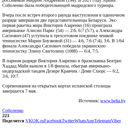
россиянкой Миррой Андреевой (194). В 2021 году Арина
Соболенко была победительницей мадридского турнира.
Вчера после встреч второго раунда выступления в одиночном
разряде завершили две представительницы Беларуси. Экс-
первая ракетка мира Виктория Азаренко (16) проиграла
американке Алисии Паркс (54) — 2:6, 6:7 (5:7), а Александра
Саснович (47) уступила в трехсетовом поединке чешкой
теннисистке Марии Боузковой (31) — 4:6, 7:6 (7:4), 3:6. В 1/64
финала Александра Саснович победила украинскую
теннисистку Элину Свитолину (1088) — 6:4, 7:5.
В парном разряде Виктория Азаренко и бразильянка Беатрис
Хаддад Майя вышли в 1/8 финала, обыграв американо-
нидерладский тандем Дезире Кравчик / Деми Схюрс — 6:2,
3:6, 10:7.
Соревнования на открытых кортах испанской столицы
завершатся 7 мая.
Источник:
www.belta.by
Соболенко
223
Поделится
VK
OK.ru
Facebook
Twitter
WhatsApp
Telegram
Viber