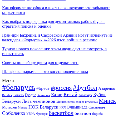
Как оформление офиса влияет на конверсию: что забывают
маркетологи
Как выбрать подрядчика для демонтажных работ: digital-
стратегия поиска и оценки
Гран-при Бахрейна и Саудовской Аравии могут исчезнуть из
календаря «Формулы-1»-2026 из-за войны в регионе
Туризм нового поколения: зачем люди едут не смотреть, а
испытывать
Советы по выбору цвета для отделки стен
Шлифовка паркета — это восстановление пола
Метки
#беларусь
#футбол
#россия
#брест
Азаренко
Китай
Кубок
Катар
Гомель
Гродно
Казахстан
Ковальчук
Витебск
Минск
Беларуси
Лига чемпионов
Министерство спорта и туризма
НОК Беларуси
Олимпиада
Могилев
Саснович
Москва
НХЛ
баскетбол
Соболенко
биатлон
борьба
УЕФА
Франция