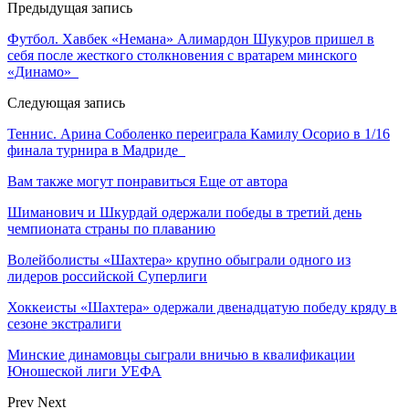
Предыдущая запись
Футбол. Хавбек «Немана» Алимардон Шукуров пришел в
себя после жесткого столкновения с вратарем минского
«Динамо»
Следующая запись
Теннис. Арина Соболенко переиграла Камилу Осорио в 1/16
финала турнира в Мадриде
Вам также могут понравиться
Еще от автора
Шиманович и Шкурдай одержали победы в третий день
чемпионата страны по плаванию
Волейболисты «Шахтера» крупно обыграли одного из
лидеров российской Суперлиги
Хоккеисты «Шахтера» одержали двенадцатую победу кряду в
сезоне экстралиги
Минские динамовцы сыграли вничью в квалификации
Юношеской лиги УЕФА
Prev
Next