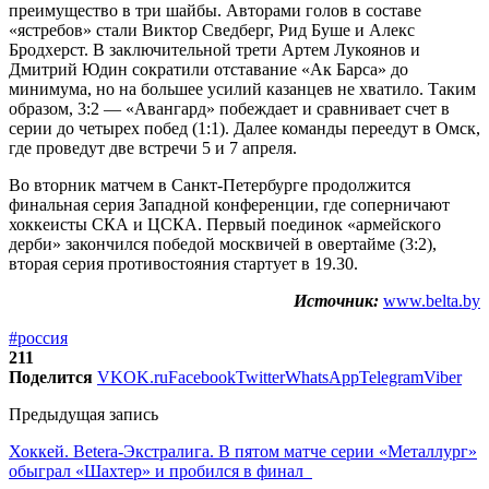
преимущество в три шайбы. Авторами голов в составе
«ястребов» стали Виктор Сведберг, Рид Буше и Алекс
Бродхерст. В заключительной трети Артем Лукоянов и
Дмитрий Юдин сократили отставание «Ак Барса» до
минимума, но на большее усилий казанцев не хватило. Таким
образом, 3:2 — «Авангард» побеждает и сравнивает счет в
серии до четырех побед (1:1). Далее команды переедут в Омск,
где проведут две встречи 5 и 7 апреля.
Во вторник матчем в Санкт-Петербурге продолжится
финальная серия Западной конференции, где соперничают
хоккеисты СКА и ЦСКА. Первый поединок «армейского
дерби» закончился победой москвичей в овертайме (3:2),
вторая серия противостояния стартует в 19.30.
Источник:
www.belta.by
#россия
211
Поделится
VK
OK.ru
Facebook
Twitter
WhatsApp
Telegram
Viber
Предыдущая запись
Хоккей. Betera-Экстралига. В пятом матче серии «Металлург»
обыграл «Шахтер» и пробился в финал