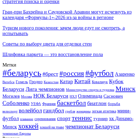
стратегия поиска и оценки
Гран-при Бахрейна и Саудовской Аравии могут исчезнуть из
календаря «Формулы-1»-2026 из-за войны в регионе
Туризм нового поколения: зачем люди едут не смотреть, а
испытывать
Советы по выбору цвета для отделки стен
Шлифовка паркета — это восстановление пола
Метки
#беларусь
#футбол
#россия
#брест
Азаренко
Китай
Кубок
Катар
Гомель
Гродно
Казахстан
Ковальчук
Витебск
Минск
Беларуси
Лига чемпионов
Министерство спорта и туризма
НОК Беларуси
Олимпиада
Могилев
Саснович
Москва
НХЛ
баскетбол
Соболенко
биатлон
борьба
УЕФА
Франция
гандбол
волейбол
мини-
легкая атлетика
гребля
женщины
велоспорт
теннис
спорт
футбол
хк Динамо-
турнир
соревнования
плавание
хоккей
чемпионат Беларуси
Минск
хоккей на траве
чемпионат Европы