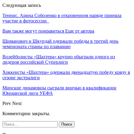
Следующая запись
Теннис. Арина Соболенко в откровенном наряде приняла
участие в фотосессии
Вам также могут понравиться
Еще от автора
Шиманович и Шкурдай одержали победы в третий день
чемпионата страны по плаванию
Волейболисты «Шахтера» крупно обыграли одного из
лидеров российской Суперлиги
Хоккеисты «Шахтера» одержали двенадцатую победу кряду в
сезоне экстралиги
Минские динамовцы сыграли вничью в квалификации
Юношеской лиги УЕФА
Prev
Next
Комментарии закрыты.