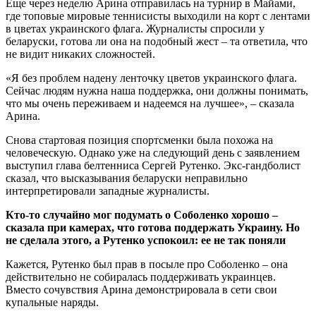
Еще через неделю Арина отправилась на турнир в Майами,
где топовые мировые теннисисты выходили на корт с лентами
в цветах украинского флага. Журналисты спросили у
беларуски, готова ли она на подобный жест – та ответила, что
не видит никаких сложностей.
«Я без проблем надену ленточку цветов украинского флага.
Сейчас людям нужна наша поддержка, они должны понимать,
что мы очень переживаем и надеемся на лучшее», – сказала
Арина.
Снова стартовая позиция спортсменки была похожа на
человеческую. Однако уже на следующий день с заявлением
выступил глава белтенниса Сергей Рутенко. Экс-гандболист
сказал, что высказывания беларуски неправильно
интерпретировали западные журналисты.
Кто-то случайно мог подумать о Соболенко хорошо –
сказала при камерах, что готова поддержать Украину. Но
не сделала этого, а Рутенко успокоил: ее не так поняли
Кажется, Рутенко был прав в посыле про Соболенко – она
действительно не собиралась поддерживать украинцев.
Вместо сочувствия Арина демонстрировала в сети свои
купальные наряды.