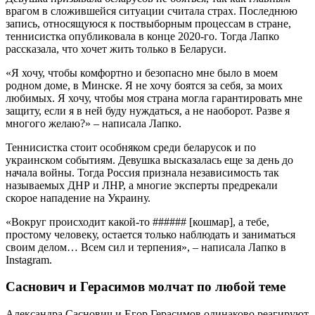
врагом в сложившейся ситуации считала страх. Последнюю
запись, относящуюся к поствыборным процессам в стране,
теннисистка опубликовала в конце 2020-го. Тогда Лапко
рассказала, что хочет жить только в Беларуси.
«Я хочу, чтобы комфортно и безопасно мне было в моем
родном доме, в Минске. Я не хочу боятся за себя, за моих
любимых. Я хочу, чтобы моя страна могла гарантировать мне
защиту, если я в ней буду нуждаться, а не наоборот. Разве я
многого желаю?» – написала Лапко.
Теннисистка стоит особняком среди беларусок и по
украинском событиям. Девушка высказалась еще за день до
начала войны. Тогда Россия признала независимость так
называемых ДНР и ЛНР, а многие эксперты предрекали
скорое нападение на Украину.
«Вокруг происходит какой-то ###### [кошмар], а тебе,
простому человеку, остается только наблюдать и заниматься
своим делом… Всем сил и терпения», – написала Лапко в
Instagram.
Саснович и Герасимов молчат по любой теме
Александра Саснович и Егор Герасимов одинаково реагируют