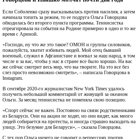
Если Соболенко сразу высказывалась против насилия, а затем
начинала топить за режим, то ее подруга Ольга Говорцова
обходилась без второго пункта программы. Теннисистка
отреагировала на события на Родине примерно в одно и то же
время с Ариной.
«Господи, ну что же это такое? ОМОН и группы силовиков,
пожалуйста, хватит избивать людей. Мой отец бывший
военный, служил в Афганистане и воевал за наш народ, в том
числе и за вас, чтобы у нас в стране все было хорошо. На вас
же сейчас смотрит весь мир, что вы творите. На это все без
слез просто невозможно смотреть», – написала Говорцова в
Instagram.
В сентябре 2020-го журналистам New York Times удалось
получить небольшой комментарий от живущей за океаном
Ольги. За месяц теннисистка не поменяла свою позицию.
«Спорт сейчас не важен. Постоянно на связи родственниками
из Беларуси. Они на акции не ходят, но они видят, как много
людей собирается на протесты, и иногда страшно выходить на
улицу. Это безумие для Беларуси», – сказала Говорцова.
С тех пор Ольга ничего не говорит о репрессиях против