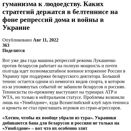
гуманизма к людоедству. Каких
стратегий держатся в белтеннисе на
фоне репрессий дома и войны в
Украине
Опубликовано
Авг 11, 2022
363
Поделится
Вот уже два года машина репрессий режима Лукашенко
против беларусов работает на полную мощность и почти
полгода идет полномасштабное военное вторжение России в
Украину при поддержке беларусского диктатора. Большой
теннис остается одним из немногих видов спорта, в котором
из-за упомянутых событий не забанили беларусов и россиян.
Теннисисты по-прежнему выступают на турнирах ATP и
WTA, но только в нейтральном статусе. Проблемы возникли
лишь на «Уимблдоне», куда Всеанглийский клуб лаун-тенниса
и крокета не стал приглашать игроков из стран-агрессоров.
«Хотим, чтобы их вообще убрали из тура». Украинки
добиваются бана для беларусов и россиян не только на
«Уимблдоне» – вот что их особенно злит