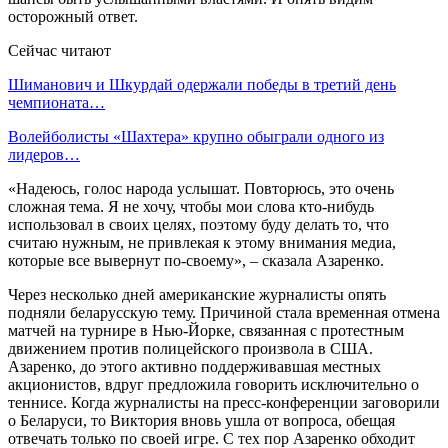
осторожный ответ.
Сейчас читают
Шиманович и Шкурдай одержали победы в третий день
чемпионата…
Волейболисты «Шахтера» крупно обыграли одного из
лидеров…
«Надеюсь, голос народа услышат. Повторюсь, это очень
сложная тема. Я не хочу, чтобы мои слова кто-нибудь
использовал в своих целях, поэтому буду делать то, что
считаю нужным, не привлекая к этому внимания медиа,
которые все вывернут по-своему», – сказала Азаренко.
Через несколько дней американские журналисты опять
подняли беларусскую тему. Причиной стала временная отмена
матчей на турнире в Нью-Йорке, связанная с протестным
движением против полицейского произвола в США.
Азаренко, до этого активно поддерживавшая местных
акционистов, вдруг предложила говорить исключительно о
теннисе. Когда журналисты на пресс-конференции заговорили
о Беларуси, то Виктория вновь ушла от вопроса, обещая
отвечать только по своей игре. С тех пор Азаренко обходит