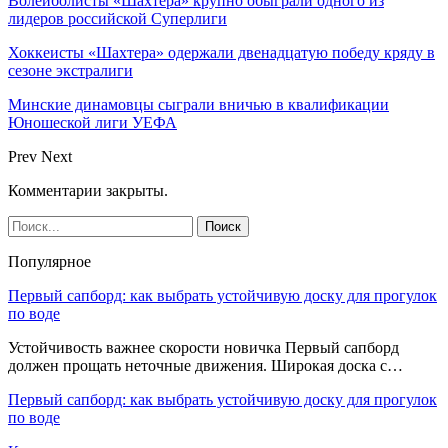
Волейболисты «Шахтера» крупно обыграли одного из
лидеров российской Суперлиги
Хоккеисты «Шахтера» одержали двенадцатую победу кряду в
сезоне экстралиги
Минские динамовцы сыграли вничью в квалификации
Юношеской лиги УЕФА
Prev
Next
Комментарии закрыты.
Популярное
Первый сапборд: как выбрать устойчивую доску для прогулок
по воде
Устойчивость важнее скорости новичка Первый сапборд
должен прощать неточные движения. Широкая доска с…
Первый сапборд: как выбрать устойчивую доску для прогулок
по воде