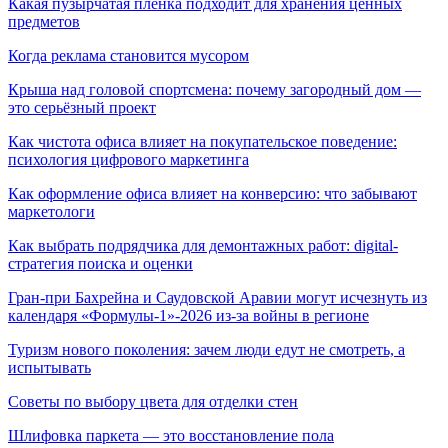
Какая пузырчатая пленка подходит для хранения ценных
предметов
Когда реклама становится мусором
Крыша над головой спортсмена: почему загородный дом —
это серьёзный проект
Как чистота офиса влияет на покупательское поведение:
психология цифрового маркетинга
Как оформление офиса влияет на конверсию: что забывают
маркетологи
Как выбрать подрядчика для демонтажных работ: digital-
стратегия поиска и оценки
Гран-при Бахрейна и Саудовской Аравии могут исчезнуть из
календаря «Формулы-1»-2026 из-за войны в регионе
Туризм нового поколения: зачем люди едут не смотреть, а
испытывать
Советы по выбору цвета для отделки стен
Шлифовка паркета — это восстановление пола