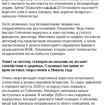
могу смотреть на жестокость по отношению к беззащитным
людям. Зачем? Пожалуйста🙏🙏🙏😢 Остановите насилие!!!
Берегите себя и своих близких, мои дорогие беларусы», –
написала теннисистка.
Хотя, возможно, под беззащитными людьми она
подразумевала как раз силовиков Лукашенко. Ведь очень
быстро Соболенко вернулась в лоно системы, к статусу
фаворитки диктатора. Минчанка одной из первых поставила
автограф под провластным письмом спортсменов, а затем
поучаствовала в записи новогоднего обращения бывшего
руководителя НОК. Лукашенко усердно шлет теннисистке
поздравления после побед на турнирах.
Топят за систему, стоящую на насилии, но желают
спокойствия и здоровья. Странные послания от
провластных спортсменов к Новому году
Очень скоро молодая спортсменка перестала испытывать
сочувствие к репрессируемым беларусам. То самое заявления
в середине августа 2020-го за народ стало первым и
последним от Соболенко. Наоборот, минчанка начала
заступаться за режим. В октябре 2020-го она оскорбила
подписчика, который удивлялся такой позиции. Соболенко
вроде как признала неправильность своего поведения, но