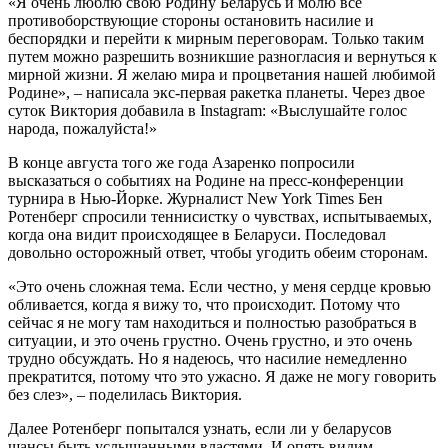
«Я очень люблю свою Родину Беларусь и молю все
противоборствующие стороны остановить насилие и
беспорядки и перейти к мирным переговорам. Только таким
путем можно разрешить возникшие разногласия и вернуться к
мирной жизни. Я желаю мира и процветания нашей любимой
Родине», – написала экс-первая ракетка планеты. Через двое
суток Виктория добавила в Instagram: «Выслушайте голос
народа, пожалуйста!»
В конце августа того же года Азаренко попросили
высказаться о событиях на Родине на пресс-конференции
турнира в Нью-Йорке. Журналист New York Times Бен
Ротенберг спросили теннисистку о чувствах, испытываемых,
когда она видит происходящее в Беларуси. Последовал
довольно осторожный ответ, чтобы угодить обеим сторонам.
«Это очень сложная тема. Если честно, у меня сердце кровью
обливается, когда я вижу то, что происходит. Потому что
сейчас я не могу там находиться и полностью разобраться в
ситуации, и это очень грустно. Очень грустно, и это очень
трудно обсуждать. Но я надеюсь, что насилие немедленно
прекратится, потому что это ужасно. Я даже не могу говорить
без слез», – поделилась Виктория.
Далее Ротенберг попытался узнать, если ли у беларусов
шансы быть услышанными властями. И опять видим