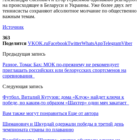
на происходящее в Беларуси и Украины. Уже более двух лет
теннисисты сохраняют абсолютное молчание по общественно
важным темам.
Источник
363
Поделится
VK
OK.ru
Facebook
Twitter
WhatsApp
Telegram
Viber
Предыдущая запись
Разное. Томас Бах: МОК по-прежнему не рекомендует
приглашать российских или белорусских спортсменов на
соревнования
Следующая запись
Футбол. Виталий Кутузов: дома «Клуж» найдет ключи к
победе, но каким-то образом «Шахтер» один мяч закатает
Вам также могут понравиться
Еще от автора
Шиманович и Шкурдай одержали победы в третий день
чемпионата страны по плаванию