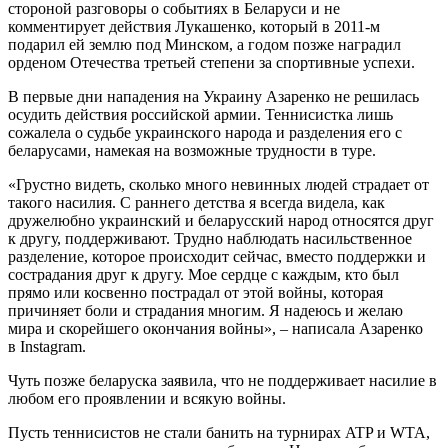
стороной разговоры о событиях в Беларуси и не
комментирует действия Лукашенко, который в 2011-м
подарил ей землю под Минском, а годом позже наградил
орденом Отечества третьей степени за спортивные успехи.
В первые дни нападения на Украину Азаренко не решилась
осудить действия российской армии. Теннисистка лишь
сожалела о судьбе украинского народа и разделения его с
беларусами, намекая на возможные трудности в туре.
«Грустно видеть, сколько много невинных людей страдает от
такого насилия. С раннего детства я всегда видела, как
дружелюбно украинский и беларусский народ относятся друг
к другу, поддерживают. Трудно наблюдать насильственное
разделение, которое происходит сейчас, вместо поддержки и
сострадания друг к другу. Мое сердце с каждым, кто был
прямо или косвенно пострадал от этой войны, которая
причиняет боли и страдания многим. Я надеюсь и желаю
мира и скорейшего окончания войны», – написала Азаренко
в Instagram.
Чуть позже беларуска заявила, что не поддерживает насилие в
любом его проявлении и всякую войны.
Пусть теннисистов не стали банить на турнирах ATP и WTA,