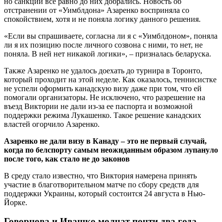
но санкции все равно до них добрались. Новость об
отстранении от «Уимблдона» Азаренко восприняла со
спокойствием, хотя и не поняла логику данного решения.
«Если вы спрашиваете, согласна ли я с «Уимблдоном», поняла
ли я их позицию после личного созвона с ними, то нет, не
поняла. В ней нет никакой логики», – призналась беларуска.
Также Азаренко не удалось доехать до турнира в Торонто,
который проходит на этой неделе. Как оказалось, теннисистке
не успели оформить канадскую визу даже при том, что ей
помогали организаторы. Не исключено, что разрешение на
въезд Виктории не дали из-за ее паспорта и возможной
поддержки режима Лукашенко. Такое решение канадских
властей огорчило Азаренко.
Азаренко не дали визу в Канаду – это не первый случай,
когда по белспорту самым неожиданным образом лупануло
после того, как стало не до законов
В среду стало известно, что Виктория намерена принять
участие в благотворительном матче по сбору средств для
поддержки Украины, который состоится 24 августа в Нью-
Йорке.
Говорцова и Ивашко молчат почти два года