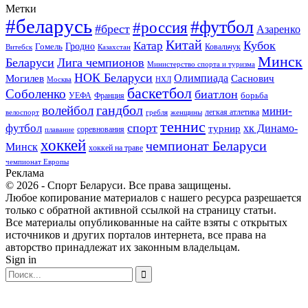
Метки
#беларусь
#футбол
#россия
#брест
Азаренко
Китай
Кубок
Катар
Гомель
Гродно
Казахстан
Ковальчук
Витебск
Минск
Беларуси
Лига чемпионов
Министерство спорта и туризма
НОК Беларуси
Олимпиада
Могилев
Саснович
Москва
НХЛ
баскетбол
Соболенко
биатлон
борьба
УЕФА
Франция
гандбол
волейбол
мини-
легкая атлетика
гребля
женщины
велоспорт
теннис
спорт
футбол
хк Динамо-
турнир
соревнования
плавание
хоккей
чемпионат Беларуси
Минск
хоккей на траве
чемпионат Европы
Реклама
© 2026 - Спорт Беларуси. Все права защищены.
Любое копирование материалов с нашего ресурса разрешается
только с обратной активной ссылкой на страницу статьи.
Все материалы опубликованные на сайте взяты с открытых
источников и других порталов интернета, все права на
авторство принадлежат их законным владельцам.
Sign in