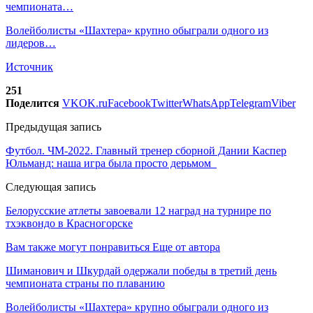
чемпионата…
Волейболисты «Шахтера» крупно обыграли одного из
лидеров…
Источник
251
Поделится
VK
OK.ru
Facebook
Twitter
WhatsApp
Telegram
Viber
Предыдущая запись
Футбол. ЧМ-2022. Главный тренер сборной Дании Каспер
Юльманд: наша игра была просто дерьмом
Следующая запись
Белорусские атлеты завоевали 12 наград на турнире по
тхэквондо в Красногорске
Вам также могут понравиться
Еще от автора
Шиманович и Шкурдай одержали победы в третий день
чемпионата страны по плаванию
Волейболисты «Шахтера» крупно обыграли одного из