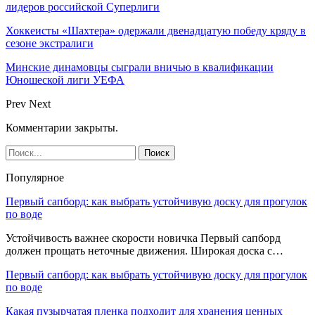
лидеров российской Суперлиги
Хоккеисты «Шахтера» одержали двенадцатую победу кряду в
сезоне экстралиги
Минские динамовцы сыграли вничью в квалификации
Юношеской лиги УЕФА
Prev
Next
Комментарии закрыты.
Популярное
Первый сапборд: как выбрать устойчивую доску для прогулок
по воде
Устойчивость важнее скорости новичка Первый сапборд
должен прощать неточные движения. Широкая доска с…
Первый сапборд: как выбрать устойчивую доску для прогулок
по воде
Какая пузырчатая пленка подходит для хранения ценных