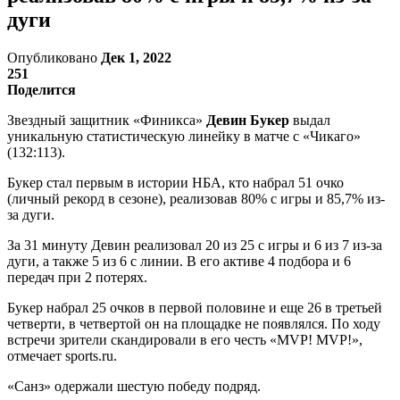
дуги
Опубликовано
Дек 1, 2022
251
Поделится
Звездный защитник «Финикса»
Девин Букер
выдал
уникальную статистическую линейку в матче с «Чикаго»
(132:113).
Букер стал первым в истории НБА, кто набрал 51 очко
(личный рекорд в сезоне), реализовав 80% с игры и 85,7% из-
за дуги.
За 31 минуту Девин реализовал 20 из 25 с игры и 6 из 7 из-за
дуги, а также 5 из 6 с линии. В его активе 4 подбора и 6
передач при 2 потерях.
Букер набрал 25 очков в первой половине и еще 26 в третьей
четверти, в четвертой он на площадке не появлялся. По ходу
встречи зрители скандировали в его честь «MVP! MVP!»,
отмечает sports.ru.
«Санз» одержали шестую победу подряд.