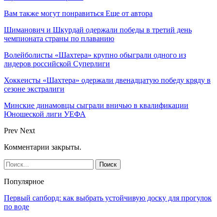
Вам также могут понравиться
Еще от автора
Шиманович и Шкурдай одержали победы в третий день
чемпионата страны по плаванию
Волейболисты «Шахтера» крупно обыграли одного из
лидеров российской Суперлиги
Хоккеисты «Шахтера» одержали двенадцатую победу кряду в
сезоне экстралиги
Минские динамовцы сыграли вничью в квалификации
Юношеской лиги УЕФА
Prev
Next
Комментарии закрыты.
Популярное
Первый сапборд: как выбрать устойчивую доску для прогулок
по воде