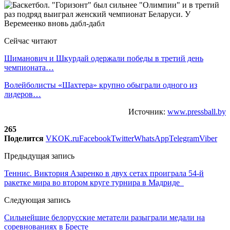
Сейчас читают
Шиманович и Шкурдай одержали победы в третий день
чемпионата…
Волейболисты «Шахтера» крупно обыграли одного из
лидеров…
Источник:
www.pressball.by
265
Поделится
VK
OK.ru
Facebook
Twitter
WhatsApp
Telegram
Viber
Предыдущая запись
Теннис. Виктория Азаренко в двух сетах проиграла 54-й
ракетке мира во втором круге турнира в Мадриде
Следующая запись
Сильнейшие белорусские метатели разыграли медали на
соревнованиях в Бресте