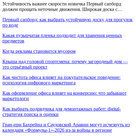
Устойчивость важнее скорости новичка Первый сапборд
должен прощать неточные движения. Широкая доска с…
Первый сапборд: как выбрать устойчивую доску для прогулок
по воде
Какая пузырчатая пленка подходит для хранения ценных
предметов
Когда реклама становится мусором
Крыша над головой спортсмена: почему загородный дом —
это серьёзный проект
Как чистота офиса влияет на покупательское поведение:
психология цифрового маркетинга
Как оформление офиса влияет на конверсию: что забывают
маркетологи
Как выбрать подрядчика для демонтажных работ: digital-
стратегия поиска и оценки
Гран-при Бахрейна и Саудовской Аравии могут исчезнуть из
календаря «Формулы-1»-2026 из-за войны в регионе