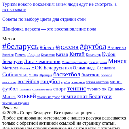
Туризм нового поколения: зачем люди едут не смотреть, а
испытывать
Советы по выбору цвета для отделки стен
Шлифовка паркета — это восстановление пола
Метки
#беларусь
#футбол
#россия
#брест
Азаренко
Китай
Кубок
Катар
Гомель
Гродно
Казахстан
Ковальчук
Витебск
Минск
Беларуси
Лига чемпионов
Министерство спорта и туризма
НОК Беларуси
Олимпиада
Могилев
Саснович
Москва
НХЛ
баскетбол
Соболенко
биатлон
борьба
УЕФА
Франция
гандбол
волейбол
мини-
легкая атлетика
гребля
женщины
велоспорт
теннис
спорт
футбол
хк Динамо-
турнир
соревнования
плавание
хоккей
чемпионат Беларуси
Минск
хоккей на траве
чемпионат Европы
Реклама
© 2026 - Спорт Беларуси. Все права защищены.
Любое копирование материалов с нашего ресурса разрешается
только с обратной активной ссылкой на страницу статьи.
Все материалы опубликованные на сайте взяты с открытых