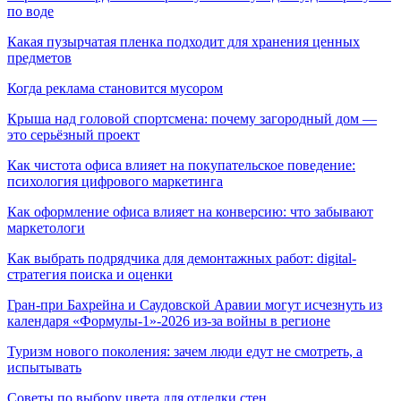
по воде
Какая пузырчатая пленка подходит для хранения ценных
предметов
Когда реклама становится мусором
Крыша над головой спортсмена: почему загородный дом —
это серьёзный проект
Как чистота офиса влияет на покупательское поведение:
психология цифрового маркетинга
Как оформление офиса влияет на конверсию: что забывают
маркетологи
Как выбрать подрядчика для демонтажных работ: digital-
стратегия поиска и оценки
Гран-при Бахрейна и Саудовской Аравии могут исчезнуть из
календаря «Формулы-1»-2026 из-за войны в регионе
Туризм нового поколения: зачем люди едут не смотреть, а
испытывать
Советы по выбору цвета для отделки стен