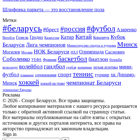
Шлифовка паркета — это восстановление пола
Метки
#беларусь
#футбол
#россия
#брест
Азаренко
Китай
Кубок
Катар
Гомель
Гродно
Казахстан
Ковальчук
Витебск
Минск
Беларуси
Лига чемпионов
Министерство спорта и туризма
НОК Беларуси
Олимпиада
Могилев
Саснович
Москва
НХЛ
баскетбол
Соболенко
биатлон
борьба
УЕФА
Франция
гандбол
волейбол
мини-
легкая атлетика
гребля
женщины
велоспорт
теннис
спорт
футбол
хк Динамо-
турнир
соревнования
плавание
хоккей
чемпионат Беларуси
Минск
хоккей на траве
чемпионат Европы
Реклама
© 2026 - Спорт Беларуси. Все права защищены.
Любое копирование материалов с нашего ресурса разрешается
только с обратной активной ссылкой на страницу статьи.
Все материалы опубликованные на сайте взяты с открытых
источников и других порталов интернета, все права на
авторство принадлежат их законным владельцам.
Sign in