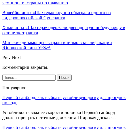
чемпионата страны по плаванию
Волейболисты «Шахтера» крупно обыграли одного из
лидеров российской Суперлиги
Хоккеисты «Шахтера» одержали двенадцатую победу кряду в
сезоне экстралиги
Минские динамовцы сыграли вничью в квалификации
Юношеской лиги УЕФА
Prev
Next
Комментарии закрыты.
Популярное
Первый сапборд: как выбрать устойчивую доску для прогулок
по воде
Устойчивость важнее скорости новичка Первый сапборд
должен прощать неточные движения. Широкая доска с…
Первый сапборд: как выбрать устойчивую доску для прогулок