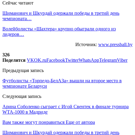
Сейчас читают
Шиманович и Шкурдай одержали победы в третий день
чемпионата…
Волейболисты «Шахтера» крупно обыграли одного из
лидеров…
Источник:
www.pressball.by
326
Поделится
VK
OK.ru
Facebook
Twitter
WhatsApp
Telegram
Viber
Предыдущая запись
Футболисты «Торпедо-БелАЗа» вышли на второе место в
чемпионате Беларуси
Следующая запись
Арина Соболенко сыграет с Игой Свентек в финале турнира
WTA-1000 в Мадриде
Вам также могут понравиться
Еще от автора
Шиманович и Шкурдай одержали победы в третий день