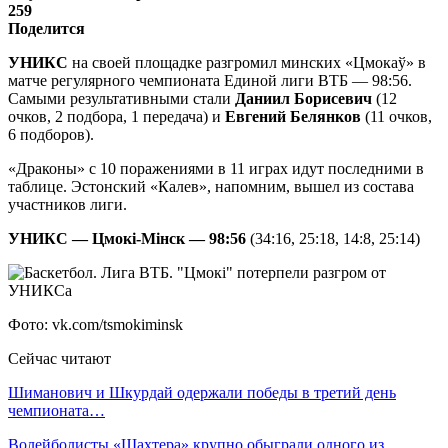
259
Поделится
УНИКС
на своей площадке разгромил минских «Цмокаў» в
матче регулярного чемпионата Единой лиги ВТБ — 98:56.
Самыми результативными стали
Даниил Борисевич
(12
очков, 2 подбора, 1 передача) и
Евгений Белянков
(11 очков,
6 подборов).
«Драконы» с 10 поражениями в 11 играх идут последними в
таблице. Эстонский «Калев», напомним, вышел из состава
участников лиги.
УНИКС — Цмокі-Мінск — 98:56
(34:16, 25:18, 14:8, 25:14)
Фото: vk.com/tsmokiminsk
Сейчас читают
Шиманович и Шкурдай одержали победы в третий день
чемпионата…
Волейболисты «Шахтера» крупно обыграли одного из