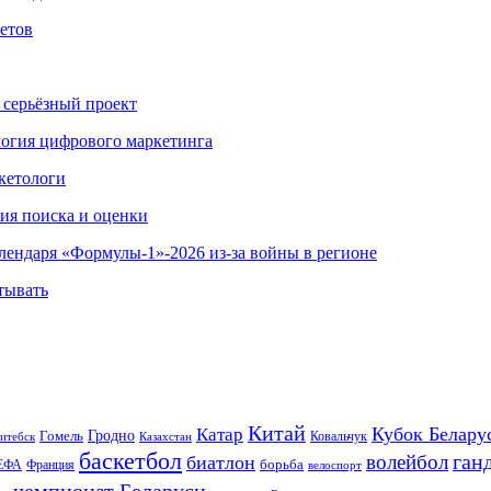
етов
 серьёзный проект
ология цифрового маркетинга
кетологи
гия поиска и оценки
алендаря «Формулы-1»-2026 из-за войны в регионе
тывать
Китай
Кубок Белару
Катар
Гомель
Гродно
Казахстан
Ковальчук
итебск
баскетбол
ган
волейбол
биатлон
борьба
ЕФА
Франция
велоспорт
чемпионат Беларуси