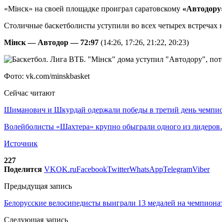
«Мінск» на своей площадке проиграл саратовскому
«Автодору
Столичные баскетболисты уступили во всех четырех встречах н
Мінск — Автодор — 72:97
(14:26, 17:26, 21:22, 20:23)
Фото: vk.com/minskbasket
Сейчас читают
Шиманович и Шкурдай одержали победы в третий день чемп
Волейболисты «Шахтера» крупно обыграли одного из лидеро
Источник
227
Поделится
VK
OK.ru
Facebook
Twitter
WhatsApp
Telegram
Viber
Предыдущая запись
Белорусские велосипедисты выиграли 13 медалей на чемпиона
Следующая запись