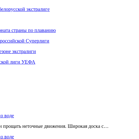
елорусской экстралиге
ната страны по плаванию
 российской Суперлиги
езоне экстралиги
ской лиги УЕФА
по воде
ен прощать неточные движения. Широкая доска с…
по воде