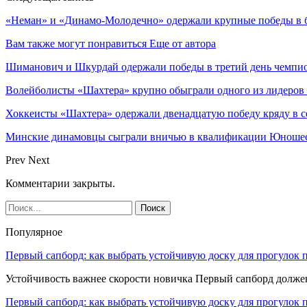
«Неман» и «Динамо-Молодечно» одержали крупные победы в б
Вам также могут понравиться
Еще от автора
Шиманович и Шкурдай одержали победы в третий день чемпио
Волейболисты «Шахтера» крупно обыграли одного из лидеров
Хоккеисты «Шахтера» одержали двенадцатую победу кряду в с
Минские динамовцы сыграли вничью в квалификации Юноше
Prev
Next
Комментарии закрыты.
Популярное
Первый сапборд: как выбрать устойчивую доску для прогулок 
Устойчивость важнее скорости новичка Первый сапборд долж
Первый сапборд: как выбрать устойчивую доску для прогулок 