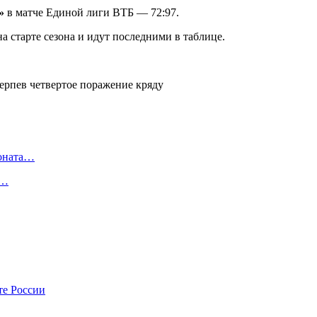
»
в матче Единой лиги ВТБ — 72:97.
а старте сезона и идут последними в таблице.
ионата…
в…
те России