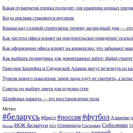
Какая пузырчатая пленка подходит для хранения ценных предм
Когда реклама становится мусором
Крыша над головой спортсмена: почему загородный дом — это
Как чистота офиса влияет на покупательское поведение: псих
Как оформление офиса влияет на конверсию: что забывают мар
Как выбрать подрядчика для демонтажных работ: digital-страте
Гран-при Бахрейна и Саудовской Аравии могут исчезнуть из к
Туризм нового поколения: зачем люди едут не смотреть, а испы
Советы по выбору цвета для отделки стен
Шлифовка паркета — это восстановление пола
Метки
#беларусь
#футбол
#россия
#брест
Азаренко
В
Соболенко
НОК Беларуси
Олимпиада
Саснович
У
Москва
НХЛ
хоккей
теннис