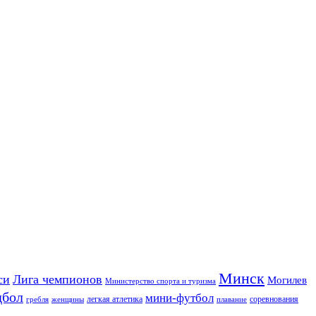
Минск
си
Лига чемпионов
Могилев
Министерство спорта и туризма
дбол
мини-футбол
легкая атлетика
соревнования
гребля
женщины
плавание