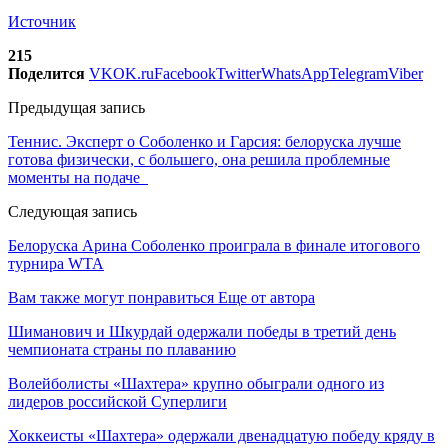
Источник
215
Поделится
VK
OK.ru
Facebook
Twitter
WhatsApp
Telegram
Viber
Предыдущая запись
Теннис. Эксперт о Соболенко и Гарсия: белоруска лучше
готова физически, с большего, она решила проблемные
моменты на подаче
Следующая запись
Белоруска Арина Соболенко проиграла в финале итогового
турнира WTA
Вам также могут понравиться
Еще от автора
Шиманович и Шкурдай одержали победы в третий день
чемпионата страны по плаванию
Волейболисты «Шахтера» крупно обыграли одного из
лидеров российской Суперлиги
Хоккеисты «Шахтера» одержали двенадцатую победу кряду в