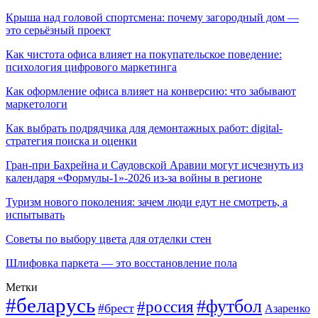
Крыша над головой спортсмена: почему загородный дом —
это серьёзный проект
Как чистота офиса влияет на покупательское поведение:
психология цифрового маркетинга
Как оформление офиса влияет на конверсию: что забывают
маркетологи
Как выбрать подрядчика для демонтажных работ: digital-
стратегия поиска и оценки
Гран-при Бахрейна и Саудовской Аравии могут исчезнуть из
календаря «Формулы-1»-2026 из-за войны в регионе
Туризм нового поколения: зачем люди едут не смотреть, а
испытывать
Советы по выбору цвета для отделки стен
Шлифовка паркета — это восстановление пола
Метки
#беларусь
#футбол
#россия
#брест
Азаренко