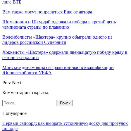
лиге ВТБ
Вам также могут понравиться
Еще от автора
Шиманович и Шкурдай одержали победы в третий день
чемпионата страны по плаванию
Волейболисты «Шахтера» крупно обыграли одного из
лидеров российской Суперлиги
Хоккеисты «Шахтера» одержали двенадцатую победу кряду в
сезоне экстралиги
Минские динамовцы сыграли вничью в квалификации
Юношеской лиги УЕФА
Prev
Next
Комментарии закрыты.
Популярное
Первый сапборд: как выбрать устойчивую доску для прогулок
по воде