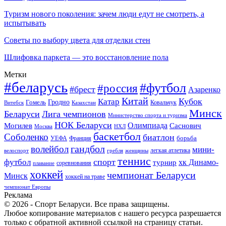
Туризм нового поколения: зачем люди едут не смотреть, а
испытывать
Советы по выбору цвета для отделки стен
Шлифовка паркета — это восстановление пола
Метки
#беларусь
#футбол
#россия
#брест
Азаренко
Китай
Кубок
Катар
Гомель
Гродно
Казахстан
Ковальчук
Витебск
Минск
Беларуси
Лига чемпионов
Министерство спорта и туризма
НОК Беларуси
Олимпиада
Могилев
Саснович
Москва
НХЛ
баскетбол
Соболенко
биатлон
борьба
УЕФА
Франция
гандбол
волейбол
мини-
легкая атлетика
гребля
женщины
велоспорт
теннис
спорт
футбол
хк Динамо-
турнир
соревнования
плавание
хоккей
чемпионат Беларуси
Минск
хоккей на траве
чемпионат Европы
Реклама
© 2026 - Спорт Беларуси. Все права защищены.
Любое копирование материалов с нашего ресурса разрешается
только с обратной активной ссылкой на страницу статьи.