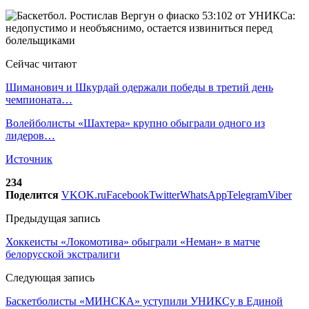
Сейчас читают
Шиманович и Шкурдай одержали победы в третий день
чемпионата…
Волейболисты «Шахтера» крупно обыграли одного из
лидеров…
Источник
234
Поделится
VK
OK.ru
Facebook
Twitter
WhatsApp
Telegram
Viber
Предыдущая запись
Хоккеисты «Локомотива» обыграли «Неман» в матче
белорусской экстралиги
Следующая запись
Баскетболисты «МИНСКА» уступили УНИКСу в Единой