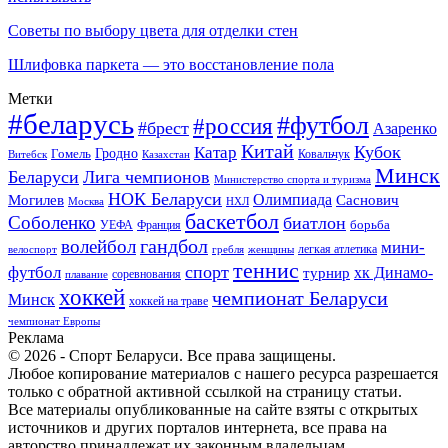
Советы по выбору цвета для отделки стен
Шлифовка паркета — это восстановление пола
Метки
#беларусь
#футбол
#россия
#брест
Азаренко
Китай
Кубок
Катар
Гомель
Гродно
Казахстан
Ковальчук
Витебск
Минск
Беларуси
Лига чемпионов
Министерство спорта и туризма
НОК Беларуси
Олимпиада
Могилев
Саснович
Москва
НХЛ
баскетбол
Соболенко
биатлон
борьба
УЕФА
Франция
гандбол
волейбол
мини-
легкая атлетика
гребля
женщины
велоспорт
теннис
спорт
футбол
хк Динамо-
турнир
соревнования
плавание
хоккей
чемпионат Беларуси
Минск
хоккей на траве
чемпионат Европы
Реклама
© 2026 - Спорт Беларуси. Все права защищены.
Любое копирование материалов с нашего ресурса разрешается
только с обратной активной ссылкой на страницу статьи.
Все материалы опубликованные на сайте взяты с открытых
источников и других порталов интернета, все права на
авторство принадлежат их законным владельцам.