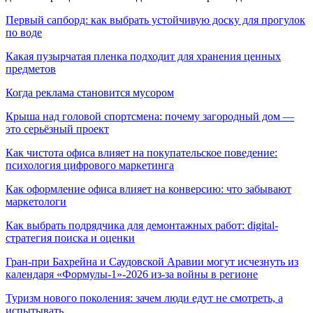
Первый сапборд: как выбрать устойчивую доску для прогулок
по воде
Какая пузырчатая пленка подходит для хранения ценных
предметов
Когда реклама становится мусором
Крыша над головой спортсмена: почему загородный дом —
это серьёзный проект
Как чистота офиса влияет на покупательское поведение:
психология цифрового маркетинга
Как оформление офиса влияет на конверсию: что забывают
маркетологи
Как выбрать подрядчика для демонтажных работ: digital-
стратегия поиска и оценки
Гран-при Бахрейна и Саудовской Аравии могут исчезнуть из
календаря «Формулы-1»-2026 из-за войны в регионе
Туризм нового поколения: зачем люди едут не смотреть, а
испытывать