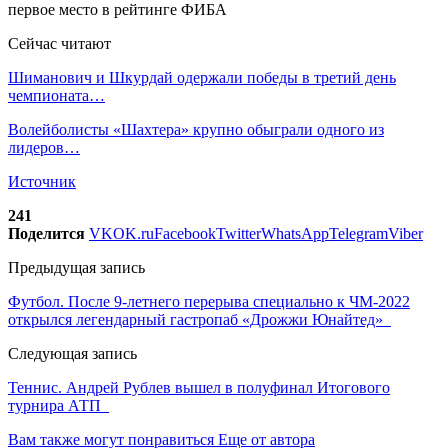
Сейчас читают
Шиманович и Шкурдай одержали победы в третий день
чемпионата…
Волейболисты «Шахтера» крупно обыграли одного из
лидеров…
Источник
241
Поделится
VK
OK.ru
Facebook
Twitter
WhatsApp
Telegram
Viber
Предыдущая запись
Футбол. После 9-летнего перерыва специально к ЧМ-2022
открылся легендарный гастропаб «Дрожжи Юнайтед»
Следующая запись
Теннис. Андрей Рублев вышел в полуфинал Итогового
турнира АТП
Вам также могут понравиться
Еще от автора