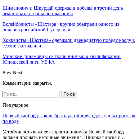
Шиманович и Шкурдай одержали победы в третий день
чемпионата страны по плаванию
Волейболисты «Шахтера» крупно обыграли одного из
лидеров российской Суперлиги
Хоккеисты «Шахтера» одержали двенадцатую победу кряду в
сезоне экстралиги
Минские динамовцы сыграли вничью в квалификации
Юношеской лиги УЕФА
Prev
Next
Комментарии закрыты.
Популярное
Первый сапборд: как выбрать устойчивую доску для прогулок
по воде
Устойчивость важнее скорости новичка Первый сапборд
должен прощать неточные движения. Широкая доска с…