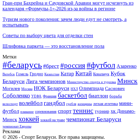
Гран-при Бахрейна и Саудовской Аравии могут исчезнуть из
календаря «Формулы-1»-2026 из-за войны в регионе
Туризм нового поколения: зачем люди едут не смотреть, а
испытывать
Советы по выбору цвета для отделки стен
Шлифовка паркета — это восстановление пола
Метки
#беларусь
#футбол
#россия
#брест
Азаренко
Китай
Кубок
Катар
Гомель
Гродно
Казахстан
Ковальчук
Витебск
Минск
Беларуси
Лига чемпионов
Министерство спорта и туризма
НОК Беларуси
Олимпиада
Могилев
Саснович
Москва
НХЛ
баскетбол
Соболенко
биатлон
борьба
УЕФА
Франция
гандбол
волейбол
мини-
легкая атлетика
гребля
женщины
велоспорт
теннис
спорт
футбол
хк Динамо-
турнир
соревнования
плавание
хоккей
чемпионат Беларуси
Минск
хоккей на траве
чемпионат Европы
Реклама
© 2026 - Спорт Беларуси. Все права защищены.