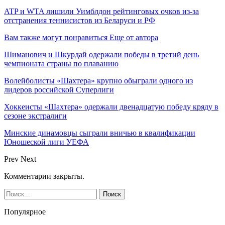
ATP и WTA лишили Уимблдон рейтинговых очков из-за
отстранения теннисистов из Беларуси и РФ
Вам также могут понравиться
Еще от автора
Шиманович и Шкурдай одержали победы в третий день
чемпионата страны по плаванию
Волейболисты «Шахтера» крупно обыграли одного из
лидеров российской Суперлиги
Хоккеисты «Шахтера» одержали двенадцатую победу кряду в
сезоне экстралиги
Минские динамовцы сыграли вничью в квалификации
Юношеской лиги УЕФА
Prev
Next
Комментарии закрыты.
Популярное