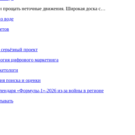
ен прощать неточные движения. Широкая доска с…
по воде
етов
 серьёзный проект
ология цифрового маркетинга
кетологи
гия поиска и оценки
алендаря «Формулы-1»-2026 из-за войны в регионе
тывать