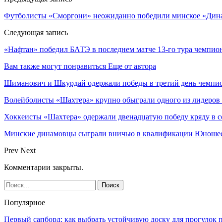
Футболисты «Сморгони» неожиданно победили минское «Дина
Следующая запись
«Нафтан» победил БАТЭ в последнем матче 13-го тура чемпио
Вам также могут понравиться
Еще от автора
Шиманович и Шкурдай одержали победы в третий день чемпио
Волейболисты «Шахтера» крупно обыграли одного из лидеров
Хоккеисты «Шахтера» одержали двенадцатую победу кряду в с
Минские динамовцы сыграли вничью в квалификации Юноше
Prev
Next
Комментарии закрыты.
Популярное
Первый сапборд: как выбрать устойчивую доску для прогулок 