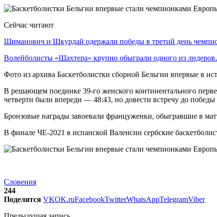
Сейчас читают
Шиманович и Шкурдай одержали победы в третий день чемп
Волейболисты «Шахтера» крупно обыграли одного из лидеро
Фото из архива Баскетболистки сборной Бельгии впервые в и
В решающем поединке 39-го женского континентального первен
четверти были впереди — 48:43, но довести встречу до победы 
Бронзовые награды завоевали француженки, обыгравшие в матче
В финале ЧЕ-2021 в испанской Валенсии сербские баскетболист
Словения
244
Поделится
VK
OK.ru
Facebook
Twitter
WhatsApp
Telegram
Viber
Предыдущая запись