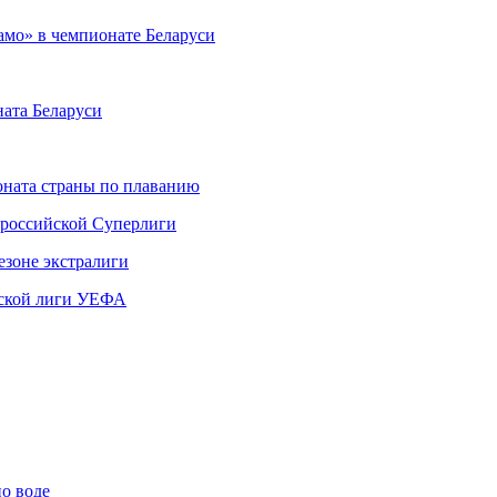
мо» в чемпионате Беларуси
ната Беларуси
ната страны по плаванию
 российской Суперлиги
езоне экстралиги
ской лиги УЕФА
по воде