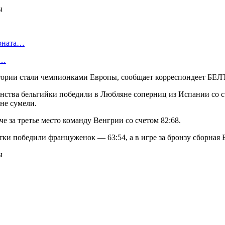
ионата…
в…
стории стали чемпионками Европы, сообщает корреспондеет БЕЛ
ства бельгийки победили в Любляне соперниц из Испании со сч
не сумели.
 за третье место команду Венгрии со счетом 82:68.
ки победили француженок — 63:54, а в игре за бронзу сборная Б