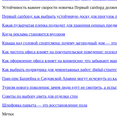
Устойчивость важнее скорости новичка Первый сапборд долж
Первый сапборд: как выбрать устойчивую доску для прогулок 
Какая пузырчатая пленка подходит для хранения ценных предм
Когда реклама становится мусором
Крыша над головой спортсмена: почему загородный дом — это
Как чистота офиса влияет на покупательское поведение: псих
Как оформление офиса влияет на конверсию: что забывают мар
Как выбрать подрядчика для демонтажных работ: digital-страте
Гран-при Бахрейна и Саудовской Аравии могут исчезнуть из к
Туризм нового поколения: зачем люди едут не смотреть, а испы
Советы по выбору цвета для отделки стен
Шлифовка паркета — это восстановление пола
Метки